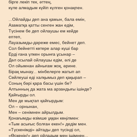
бірге лекіп тек, әттең,
күле алмадым күйіп күлген қонақпен.
...Ойлайды деп ана қамын, бала емін,
Азаматқа қатты сенген жан едім,
Түсінем бе деп ойлаушы ем кейде
ептеп,
Лауазымды-дәреже емес, бейнет деп.
Сол бейнетті көтере алар күші бар
Ерді ғана үлкен орынға ұсынар –
Дәл осылай ойлаушы едім, әлі де
Ол ойымнан айнығам жоқ, әрине.
Бірақ мынау... мінбелерге жатып ап
Сөйлеуші еді халқымыз деп қақырап –
Соның бәрі қара басы үшін бе?
Алтынның да жата ма арзандығы ішінде?
Қайғырды ол.
Мен де мықтап қайғырдым:
Ол – орнынан,
Мен – сенімнен айрылдым.
Қонағымды өзімше ұққан көңілмен:
«Тым асығыс болған екен!» дедім мен.
«Түскенімді» айтады деп түсінді ол,
«Өскенің!» деп ойладым мен ішімнен...