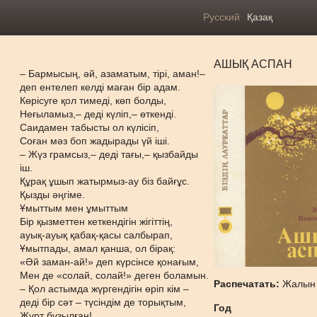
Русский
Қазақ
АШЫҚ АСПАН
– Бармысың, әй, азаматым, тірі, аман!–
деп ентелеп келді маған бір адам.
Көрісуге қол тимеді, көп болды,
Неғыламыз,– деді күліп,– өткенді.
Саидамен табысты ол күлісіп,
Соған мәз боп жадырады үй іші.
– Жүз грамсыз,– деді тағы,– қызбайды
іш.
Құрақ ұшып жатырмыз-ау біз байғұс.
Қызды әңгіме.
Ұмыттым мен ұмыттым
Бір қызметтен кеткендігін жігіттің,
ауық-ауық қабақ-қасы салбырап,
Ұмытпады, амал қанша, ол бірақ:
«Әй заман-ай!» деп күрсінсе қонағым,
Мен де «солай, солай!» деген боламын.
Распечатать:
Жалын
– Қол астымда жүргендігін өріп кім –
деді бір сәт – түсіндім де торықтым,
Год
Жұрт бұзылған!..