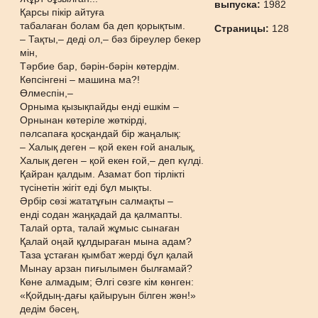
выпуска:
1982
Қарсы пікір айтуға
табалаған болам ба деп қорықтым.
Страницы:
128
– Тақты,– деді ол,– бәз біреулер бекер
мін,
Тәрбие бар, бәрін-бәрін көтердім.
Көпсінгені – машина ма?!
Өлмеспін,–
Орныма қызықпайды енді ешкім –
Орнынан көтеріле жөткірді,
пәлсапаға қосқандай бір жаңалық:
– Халық деген – қой екен ғой аналық,
Халық деген – қой екен ғой,– деп күлді.
Қайран қалдым. Азамат боп тірлікті
түсінетін жігіт еді бұл мықты.
Әрбір сөзі жататұғын салмақты –
енді содан жаңқадай да қалмапты.
Талай орта, талай жұмыс сынаған
Қалай оңай құлдыраған мына адам?
Таза ұстаған қымбат жерді бұл қалай
Мынау арзан пиғылымен былғамай?
Көне алмадым; Әлгі сөзге кім көнген:
«Қойдың-дағы қайыруын білген жөн!»
дедім бәсең,