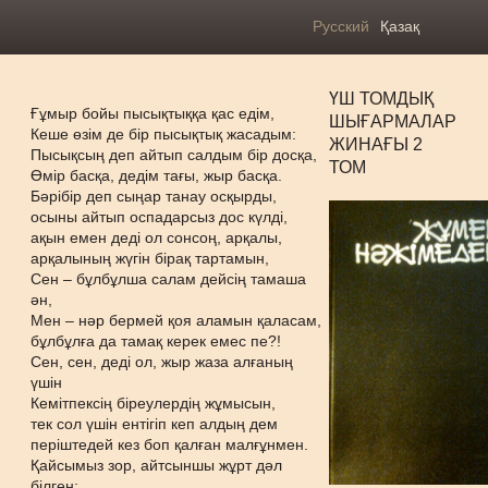
Русский
Қазақ
ҮШ ТОМДЫҚ
Ғұмыр бойы пысықтыққа қас едім,
ШЫҒАРМАЛАР
Кеше өзім де бір пысықтық жасадым:
ЖИНАҒЫ 2
Пысықсың деп айтып салдым бір досқа,
ТОМ
Өмір басқа, дедім тағы, жыр басқа.
Бәрібір деп сыңар танау осқырды,
осыны айтып оспадарсыз дос күлді,
ақын емен деді ол сонсоң, арқалы,
арқалының жүгін бірақ тартамын,
Сен – бұлбұлша салам дейсің тамаша
ән,
Мен – нәр бермей қоя аламын қаласам,
бұлбұлға да тамақ керек емес пе?!
Сен, сен, деді ол, жыр жаза алғаның
үшін
Кемітпексің біреулердің жұмысын,
тек сол үшін ентігіп кеп алдың дем
періштедей кез боп қалған малғұнмен.
Қайсымыз зор, айтсыншы жұрт дәл
білген: