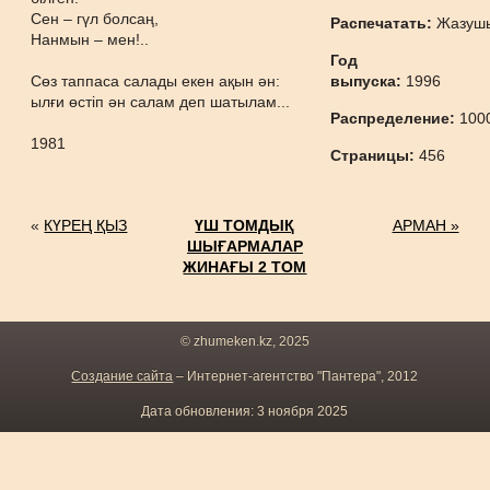
Сен – гүл болсаң,
Распечатать:
Жазуш
Нанмын – мен!..
Год
Сөз таппаса салады екен ақын ән:
выпуска:
1996
ылғи өстіп ән салам деп шатылам...
Распределение:
100
1981
Страницы:
456
«
КҮРЕҢ ҚЫЗ
ҮШ ТОМДЫҚ
АРМАН »
ШЫҒАРМАЛАР
ЖИНАҒЫ 2 ТОМ
© zhumeken.kz, 2025
Создание сайта
– Интернет-агентство "Пантера", 2012
Дата обновления: 3 ноября 2025