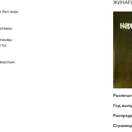
ЖИНАҒЫ
 бет-өңін.
өтемін.
лғашқы
сты:
лмаспын.
Распеча
Год вып
Распред
Страниц