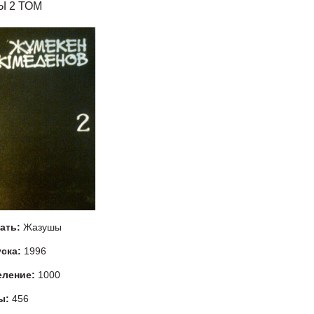
 2 ТОМ
тать:
Жазушы
уска:
1996
еление:
1000
ы:
456