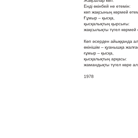
Жақсылар көп.
Енді өкінбей не етемін:
көп жақсының көрмей өтем
Ғұмыр – қысқа,
қысқалықтың қырсығы:
жақсылықты түгел көрмей 
Көп әсерден айыққанда а
өкінішім – қуанышқа жалға
ғұмыр – қысқа,
қысқалықтың арқасы:
жамандықты түгел көре а
1978