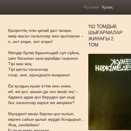
Русский
Қазақ
ҮШ ТОМДЫҚ
Қасіреттің тілін қалай дәл тапқан,
ШЫҒАРМАЛАР
өмір жасап пальтолар мен қалпақтан –
ЖИНАҒЫ 2
о, ант атқан, ант атқан!
ТОМ
Мөлдір бұлақ бұрынғыдай сұп-сұйық,
шөп басынан шық қарайды сықсиып.
Тірі жан жоқ.
Тірі қапты пальтолар
отыр, әне, орындықта мықшиып.
Екі қолдың күшін еттім мен үнем,
ей, екі қол, қашан да сен жеңіп ең! –
Адамға адам қол беруден қап енді
бос пальтолар көрісе ме жеңімен?
Мүгедекті жеңін берген қол ғылып,
көрген сайын қалып жүрдік болдырып...
Жоқ, сенбеймін!
Ғылым емес жасаған