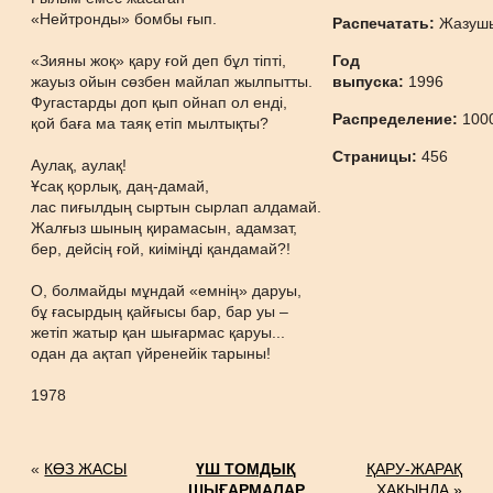
«Нейтронды» бомбы ғып.
Распечатать:
Жазуш
«Зияны жоқ» қару ғой деп бұл тіпті,
Год
жауыз ойын сөзбен майлап жылпытты.
выпуска:
1996
Фугастарды доп қып ойнап ол енді,
Распределение:
100
қой баға ма таяқ етіп мылтықты?
Страницы:
456
Аулақ, аулақ!
Ұсақ қорлық, даң-дамай,
лас пиғылдың сыртын сырлап алдамай.
Жалғыз шының қирамасын, адамзат,
бер, дейсің ғой, киіміңді қандамай?!
О, болмайды мұндай «емнің» даруы,
бұ ғасырдың қайғысы бар, бар уы –
жетіп жатыр қан шығармас қаруы...
одан да ақтап үйренейік тарыны!
1978
«
КӨЗ ЖАСЫ
ҮШ ТОМДЫҚ
ҚАРУ-ЖАРАҚ
ШЫҒАРМАЛАР
ХАҚЫНДА »