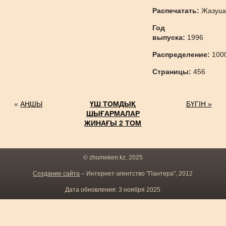
Распечатать:
Жазуш
Год
выпуска:
1996
Распределение:
100
Страницы:
456
«
АҢШЫ
ҮШ ТОМДЫҚ
БҮГІН »
ШЫҒАРМАЛАР
ЖИНАҒЫ 2 ТОМ
© zhumeken.kz, 2025
Создание сайта
– Интернет-агентство "Пантера", 2012
Дата обновления: 3 ноября 2025