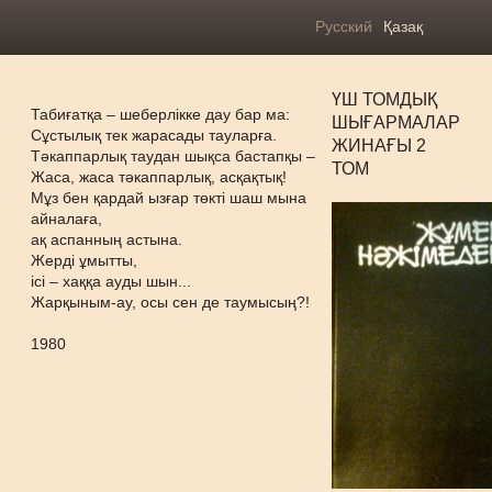
Русский
Қазақ
ҮШ ТОМДЫҚ
Табиғатқа – шеберлікке дау бар ма:
ШЫҒАРМАЛАР
Сұстылық тек жарасады тауларға.
ЖИНАҒЫ 2
Тәкаппарлық таудан шықса бастапқы –
ТОМ
Жаса, жаса тәкаппарлық, асқақтық!
Мұз бен қардай ызғар төкті шаш мына
айналаға,
ақ аспанның астына.
Жерді ұмытты,
ісі – хаққа ауды шын...
Жарқыным-ау, осы сен де таумысың?!
1980