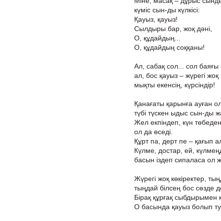
Міне, масақ – дұрыс сынды
күміс сын-ды күлкісі:
Қауыз, қауыз!
Сылдыры бар, жоқ дәні,
О, құдайдың...
О, құдайдың соққаны!
Ал, сабақ сол... сол баяғы
ал, бос қауыз – жүрегі жоқ 
мықты екенсің, күрсіндір!
Қанағаты қарынға ауған ол
түбі түскен ыдыс сын-ды 
Жел екпіндеп, күн төбеде
ол да өседі.
Құрт па, дерт пе – қағып 
Күлме, достар, ей, күлмең
басын іздеп сипаласа ол 
Жүрегі жоқ көкіректер, ты
тыңдай білсең бос сөзде д
Бірақ құрғақ сыбдырымен к
О басында қауыз болып ту