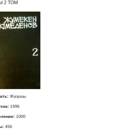
 2 ТОМ
тать:
Жазушы
уска:
1996
еление:
1000
ы:
456