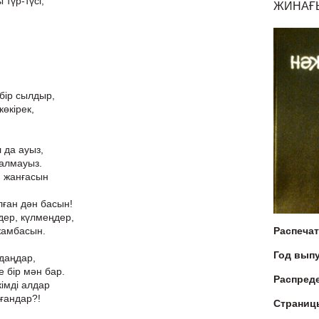
 түр-түсі,
ЖИНАҒЫ
 бір сылдыр,
көкірек,
 да ауыз,
жалмауыз.
н жанғасын
алған дән басын!
дер, күлмеңдер,
жамбасын.
Распеча
Год вып
ңдаңдар,
е бір мән бар.
Распред
імді алдар
ғандар?!
Страниц