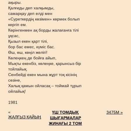
ақыры.
Қалғиды деп халқымды,
самарқау деп елді мен
«Суреткердің көзімен» көрмек болып
кергіп ем.
Көрінгенмен ақ борды жалағанға тілі
ұқсас,
Қызыл екен қарт тілі,
бор бас емес, күміс бас.
Өш, өш, көңіл желігі!
Көлеңкең де бойға айып,
Мықты екенбіз, көлеңке, қарынсыз бір
тойлайық.
Сенбейді екен мына жұрт тоқ кісінің
сөзіне,
Халық қамын ойласақ – тоймай тұрып
ойлайық!
1981
«
ҮШ ТОМДЫҚ
3475М »
ЖАЛҒЫЗ ҚАЙЫҢ
ШЫҒАРМАЛАР
ЖИНАҒЫ 2 ТОМ