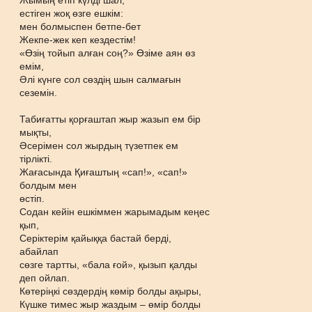
Жымың етіп күлді шал,
естіген жоқ өзге ешкім:
мен болмыспен бетпе-бет
Жекпе-жек кеп кездестім!
«Өзің тойып алған соң?» Өзіме аян өз
емім,
Әлі күнге сол сөздің шын салмағын
сеземін.
Табиғатты қорғаштап жыр жазып ем бір
мықты,
Әсерімен сол жырдың түзетпек ем
тірлікті.
Жағасында Қиғаштың «сап!», «сап!»
болдым мен
өстіп.
Содан кейін ешкіммен жарымадым кеңес
қып,
Серіктерім қайыққа бастай берді,
абайлап
сөзге тартты, «бала ғой», қызып қалды
деп ойлап.
Көтеріңкі сөздердің көмір болды ақыры,
Күшке тимес жыр жаздым – өмір болды