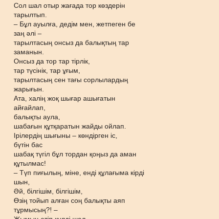
Сол шал отыр жағада тор көздерін
тарылтып.
– Бұл ауылға, дедім мен, жетпеген бе
заң әлі –
тарылтасың онсыз да балықтың тар
заманын.
Онсыз да тор тар тірлік,
тар түсінік, тар ұғым,
тарылтасың сен тағы сорлылардың
жарығын.
Ата, халің жоқ шығар ашығатын
айғайлап,
балықты аула,
шабағын құтқаратын жайды ойлап.
Ірілердің шығыны – көндірген іс,
бүтін бас
шабақ түгіл бұл тордан қоңыз да аман
құтылмас!
– Түп пиғылың, міне, енді құлағыма кірді
шын,
Әй, білгішім, білгішім,
Өзің тойып алған соң балықты аяп
тұрмысың?! –