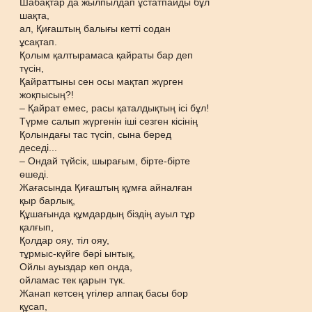
Шабақтар да жылпылдап ұстатпайды бұл
шақта,
ал, Қиғаштың балығы кетті содан
ұсақтап.
Қолым қалтырамаса қайраты бар деп
түсін,
Қайраттыны сен осы мақтап жүрген
жоқпысың?!
– Қайрат емес, расы қаталдықтың ісі бұл!
Түрме салып жүргенін іші сезген кісінің
Қолындағы тас түсіп, сына беред
деседі...
– Ондай түйсік, шырағым, бірте-бірте
өшеді.
Жағасында Қиғаштың құмға айналған
қыр барлық,
Құшағында құмдардың біздің ауыл тұр
қалғып,
Қолдар ояу, тіл ояу,
тұрмыс-күйге бәрі ынтық,
Ойлы ауыздар көп онда,
ойламас тек қарын түк.
Жанап кетсең үгілер аппақ басы бор
құсап,