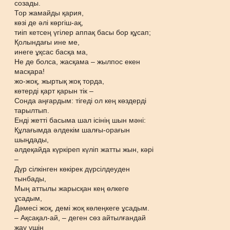
созады.
Тор жамайды қария,
көзі де әлі көргіш-ақ,
тиіп кетсең үгілер аппақ басы бор құсап;
Қолындағы ине ме,
инеге ұқсас басқа ма,
Не де болса, жасқама – жылпос екен
масқара!
жо-жоқ, жыртық жоқ торда,
көтерді қарт қарын тік –
Сонда аңғардым: тігеді ол кең көздерді
тарылтып.
Енді жетті басыма шал ісінің шын мәні:
Құлағымда әлдекім шалғы-орағын
шыңдады,
әлдеқайда күркіреп күліп жатты жын, кәрі
–
Дүр сілкінген көкірек дүрсілдеуден
тынбады,
Мың аттылы жарысқан кең өлкеге
ұсадым,
Дәмесі жоқ, демі жоқ көлеңкеге ұсадым.
– Ақсақал-ай, – деген сөз айтылғандай
жау үшін