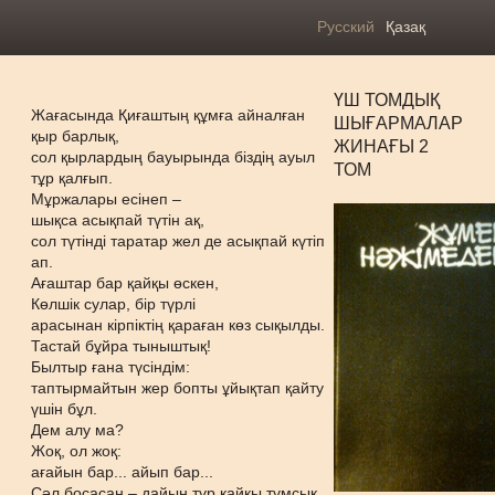
Русский
Қазақ
ҮШ ТОМДЫҚ
Жағасында Қиғаштың құмға айналған
ШЫҒАРМАЛАР
қыр барлық,
ЖИНАҒЫ 2
сол қырлардың бауырында біздің ауыл
ТОМ
тұр қалғып.
Мұржалары есінеп –
шықса асықпай түтін ақ,
сол түтінді таратар жел де асықпай күтіп
ап.
Ағаштар бар қайқы өскен,
Көлшік сулар, бір түрлі
арасынан кірпіктің қараған көз сықылды.
Тастай бұйра тыныштық!
Былтыр ғана түсіндім:
таптырмайтын жер бопты ұйықтап қайту
үшін бұл.
Дем алу ма?
Жоқ, ол жоқ:
ағайын бар... айып бар...
Сәл босасаң – дайын тұр қайқы тұмсық