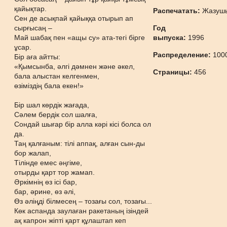
қайықтар.
Распечатать:
Жазуш
Сен де асықпай қайыққа отырып ап
сырғысаң –
Год
Май шабақ пен «ащы су» ата-тегі бірге
выпуска:
1996
ұсар.
Распределение:
100
Бір аға айтты:
«Қымсынба, әлгі дәмнен және әкел,
Страницы:
456
бала алыстан келгенмен,
өзіміздің бала екен!»
Бір шал көрдік жағада,
Сәлем бердік сол шалға,
Сондай шығар бір алла кәрі кісі болса ол
да.
Таң қалғаным: тілі аппақ, алған сын-ды
бор жалап,
Тілінде емес әңгіме,
отырды қарт тор жамап.
Әркімнің өз ісі бар,
бар, әрине, өз әлі,
Өз әліңді білмесең – тозағы сол, тозағы...
Көк аспанда заулаған ракетаның ізіндей
ақ капрон жіпті қарт құлаштап кеп