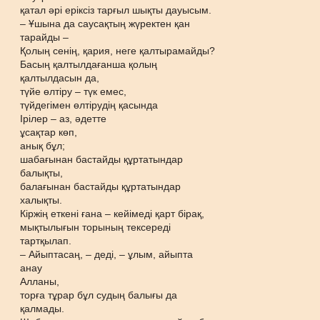
қатал әрі еріксіз тарғыл шықты дауысым.
– Ұшына да саусақтың жүректен қан
тарайды –
Қолың сенің, қария, неге қалтырамайды?
Басың қалтылдағанша қолың
қалтылдасын да,
түйе өлтіру – түк емес,
түйдегімен өлтірудің қасында
Ірілер – аз, әдетте
ұсақтар көп,
анық бұл;
шабағынан бастайды құртатындар
балықты,
балағынан бастайды құртатындар
халықты.
Кіржің еткені ғана – кейімеді қарт бірақ,
мықтылығын торының тексереді
тартқылап.
– Айыптасаң, – деді, – ұлым, айыпта
анау
Алланы,
торға тұрар бұл судың балығы да
қалмады.