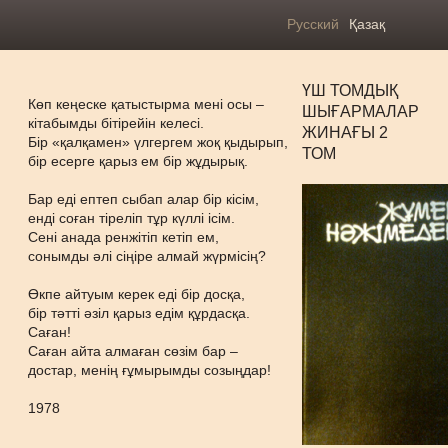
Русский
Қазақ
ҮШ ТОМДЫҚ
Көп кеңеске қатыстырма мені осы –
ШЫҒАРМАЛАР
кітабымды бітірейін келесі.
ЖИНАҒЫ 2
Бір «қалқамен» үлгергем жоқ қыдырып,
ТОМ
бір есерге қарыз ем бір жұдырық.
Бар еді ептеп сыбап алар бір кісім,
енді соған тіреліп тұр күллі ісім.
Сені анада ренжітіп кетіп ем,
сонымды әлі сіңіре алмай жүрмісің?
Өкпе айтуым керек еді бір досқа,
бір тәтті әзіл қарыз едім құрдасқа.
Саған!
Саған айта алмаған сөзім бар –
достар, менің ғұмырымды созыңдар!
1978