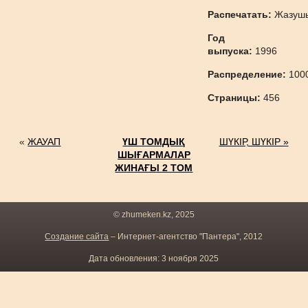
Распечатать:
Жазуш
Год
выпуска:
1996
Распределение:
100
Страницы:
456
«
ЖАУАП
ҮШ ТОМДЫҚ
ШҮКІР, ШҮКІР »
ШЫҒАРМАЛАР
ЖИНАҒЫ 2 ТОМ
© zhumeken.kz, 2025
Создание сайта
– Интернет-агентство "Пантера", 2012
Дата обновления: 3 ноября 2025