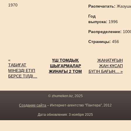
1970
Распечатать:
Жазуш
Год
выпуска:
1996
Распределение:
100
Страницы:
456
«
ҮШ ТОМДЫҚ
ЖАНАТҰҒЫН
ТАБИҒАТ
ШЫҒАРМАЛАР
ЖАН ҚҰСАП
МІНЕЗДІ ЕТІП
ЖИНАҒЫ 2 ТОМ
БҮГІН БАҒЫҢ… »
БЕРСЕ ТІЛДІ…
© zhumeken.kz, 2025
Создание сайта
– Интернет-агентство "Пантера", 2012
Дата обновления: 3 ноября 2025