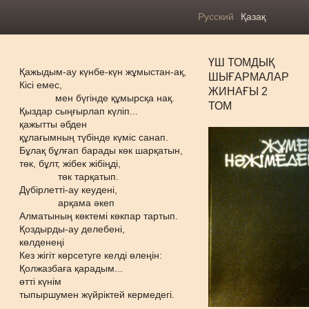
Русский
Қазақ
ҮШ ТОМДЫҚ
Қажыдым-ау күнбе-күн жұмыстан-ақ,
ШЫҒАРМАЛАР
Кісі емес,
ЖИНАҒЫ 2
мен бүгінде құмырсқа нақ.
ТОМ
Қыздар сыңғырлап күліп...
қажытты әбден
құлағымның түбінде күміс санап.
Бұлақ бұлғап барады көк шарқатын,
төк, бұлт, жібек жібіңді,
төк тарқатып.
Дүбірлетті-ау кеудені,
арқама әкеп
Алматының көктемі көкпар тартып.
Қоздырды-ау делебені,
көлденеңі
Кез жігіт көрсетуге келді өлеңін:
Қолжазбаға қарадым...
өтті күнім
тыпыршумен жүйріктей кермедегі.