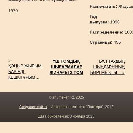
Распечатать:
Жазуш
1970
Год
выпуска:
1996
Распределение:
100
Страницы:
456
«
ҮШ ТОМДЫҚ
БҰЛ ТАУДЫҢ
ҚОҢЫР ЖЫРЫМ
ШЫҒАРМАЛАР
ШЫҢДАРЫНЫҢ
БАР ЕДІ,
ЖИНАҒЫ 2 ТОМ
БӘРІ МЫҚТЫ… »
КЕШКІҒҰРЫМ…
© zhumeken.kz, 2025
Создание сайта
– Интернет-агентство "Пантера", 2012
Дата обновления: 3 ноября 2025