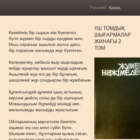
Русский
Қазақ
ҮШ ТОМДЫҚ
Көкейінің бір сырын кім бүкпеген,
ШЫҒАРМАЛАР
бүгіп жүрмін бір сырды күндікке мен.
ЖИНАҒЫ 2
Мың парағым ашылып жатса дағы,
ТОМ
бір парағым жанымда жүр бүктеген.
Көлеңкелеу, көбіксіз жыр жырладым,
кейде ауырлау қиысып жүрді ырғағым.
Ашылмай жүр әлі де бір бұлағым,
шешілмей жүр сондықтан бір жұмбағым.
Құпиясындай құпиям шың астының,
көрсем дейсің соны да бір аштырып.
Момындығым бүркейді мінімді көп,
жалынымды жасырды жуастығым.
Ойларымның көрсетсем биіктігін
оқымас ең сен мені сүйіп бүгін.
Шыңым емес, бұлттарым қызық саған,
қызықтырған сені осы тұйықтығым...