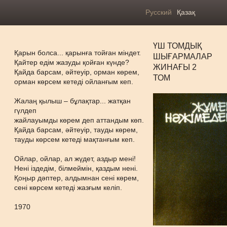
Русский
Қазақ
ҮШ ТОМДЫҚ
Қарын болса... қарынға тойған міндет.
ШЫҒАРМАЛАР
Қайтер едім жазуды қойған күнде?
ЖИНАҒЫ 2
Қайда барсам, әйтеуір, орман көрем,
ТОМ
орман көрсем кетеді ойланғым кеп.
Жалаң қылыш – бұлақтар... жатқан
гүлдеп
жайлауымды көрем деп аттандым көп.
Қайда барсам, әйтеуір, тауды көрем,
тауды көрсем кетеді мақтанғым кеп.
Ойлар, ойлар, ал жүдет, аздыр мені!
Нені іздедім, білмеймін, қаздым нені.
Қоңыр дәптер, алдымнан сені көрем,
сені көрсем кетеді жазғым келіп.
1970