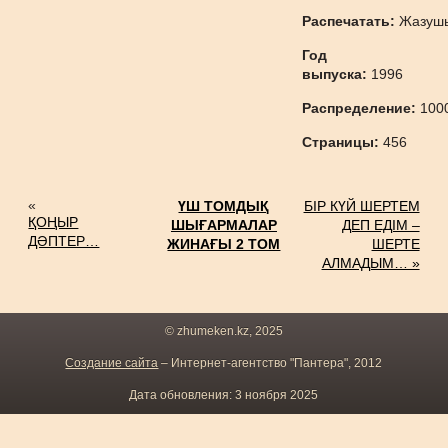
Распечатать:
Жазуш
Год
выпуска:
1996
Распределение:
100
Страницы:
456
«
ҮШ ТОМДЫҚ
БІР КҮЙ ШЕРТЕМ
ҚОҢЫР
ШЫҒАРМАЛАР
ДЕП ЕДІМ –
ДӘПТЕР…
ЖИНАҒЫ 2 ТОМ
ШЕРТЕ
АЛМАДЫМ… »
© zhumeken.kz, 2025
Создание сайта
– Интернет-агентство "Пантера", 2012
Дата обновления: 3 ноября 2025