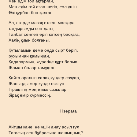
мен едім ғой ақтарған,
Мен едім ғой азап шегіп, сол үшін
Өзі құрбан боп қалған
Ал, егерде мазақ етсең, масқара
тағдырымды сен-дағы,
Ғайбат сөйлеп еріп кетсең басқаға,
Халің қиын болғаны.
Құтыламын деме онда сырт беріп,
рухымнан қамыққан,
Қадалармын, жүрегіңе құрт болып,
Жаман болар тамұқтан.
Қайта оралып салақ күндер сөзуар,
Жаныңды жер күнде ескі үн.
Тіршілігің мәңгілікке созылар,
бірақ өмір сүрмессің.
Нэераға
Айтшы қане, не үшін анау асыл гүл
Тағасың сен бұйрасына шашыңның?