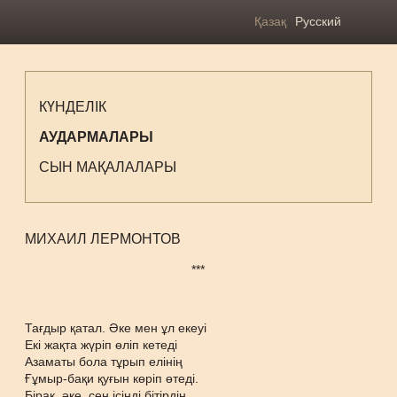
Қазақ
Русский
КҮНДЕЛІК
АУДАРМАЛАРЫ
СЫН МАҚАЛАЛАРЫ
МИХАИЛ ЛЕРМОНТОВ
***
Тағдыр қатал. Әке мен ұл екеуі
Екі жақта жүріп өліп кетеді
Азаматы бола тұрып елінің
Ғұмыр-бақи қуғын көріп өтеді.
Бірақ, әке, сен ісіңді бітірдің,