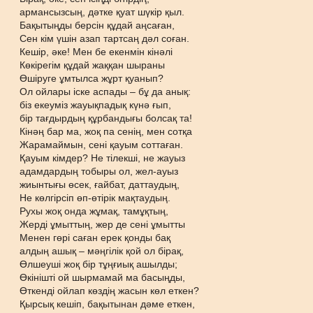
армансызсың, дәтке қуат шүкір қыл.
Бақытыңды берсін құдай аңсаған,
Сен кім үшін азап тартсаң дәл соған.
Кешір, әке! Мен бе екенмін кінәлі
Көкірегім құдай жаққан шыраны
Өшіруге ұмтылса жұрт қуанып?
Ол ойлары іске аспады – бұ да анық:
біз екеуміз жауықпадық күнә ғып,
бір тағдырдың құрбандығы болсақ та!
Кінәң бар ма, жоқ па сенің, мен сотқа
Жарамаймын, сені қауым соттаған.
Қауым кімдер? Не тілекші, не жауыз
адамдардың тобыры ол, жел-ауыз
жиынтығы өсек, ғайбат, даттаудың,
Не көлгірсіп өп-өтірік мақтаудың.
Рухы жоқ онда жұмақ, тамұқтың,
Жерді ұмыттың, жер де сені ұмытты
Менен гөрі саған ерек қонды бақ
алдың ашық – мәңгілік қой ол бірақ,
Өлшеуші жоқ бір тұңғиық ашылды;
Өкінішті ой шырмамай ма басыңды,
Өткенді ойлап көздің жасын көл еткен?
Қырсық кешіп, бақытынан дәме еткен,