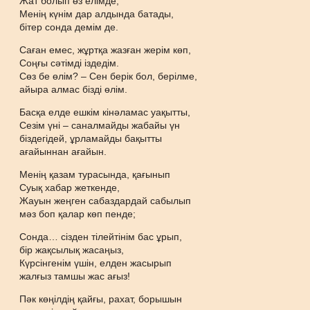
Жат болып өз елімде,
Менің күнім дар алдында батады,
бітер сонда демім де.
Саған емес, жұртқа жазған жерім көп,
Соңғы сәтімді іздедім.
Сөз бе өлім? – Сен берік бол, берілме,
айыра алмас бізді өлім.
Басқа елде ешкім кінәламас уақытты,
Сезім үні – саналмайды жабайы үн
біздегідей, ұрламайды бақытты
ағайыннан ағайын.
Менің қазам турасында, қағынып
Суық хабар жеткенде,
Жауын жеңген сабаздардай сабылып
мәз боп қалар көп пенде;
Сонда… сізден тілейтінім бас ұрып,
бір жақсылық жасаңыз,
Күрсінгенім үшін, елден жасырып
жалғыз тамшы жас ағыз!
Пәк көңілдің қайғы, рахат, борышын