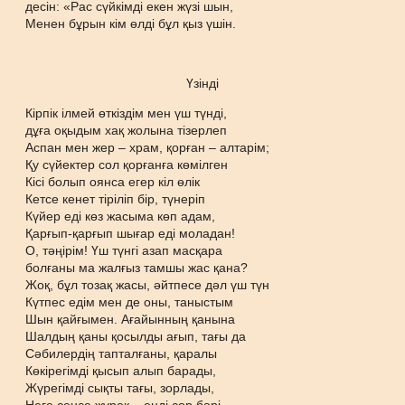
десін: «Рас сүйкімді екен жүзі шын,
Менен бұрын кім өлді бұл қыз үшін.
Үзінді
Кірпік ілмей өткіздім мен үш түнді,
дұға оқыдым хақ жолына тізерлеп
Аспан мен жер – храм, қорған – алтарім;
Қу сүйектер сол қорғанға көмілген
Кісі болып оянса егер кіл өлік
Кетсе кенет тіріліп бір, түнеріп
Күйер еді көз жасыма көп адам,
Қарғып-қарғып шығар еді моладан!
О, тәңірім! Үш түнгі азап масқара
болғаны ма жалғыз тамшы жас қана?
Жоқ, бұл тозақ жасы, әйтпесе дәл үш түн
Күтпес едім мен де оны, таныстым
Шын қайғымен. Ағайынның қанына
Шалдың қаны қосылды ағып, тағы да
Сәбилердің тапталғаны, қаралы
Көкірегімді қысып алып барады,
Жүрегімді сықты тағы, зорлады,