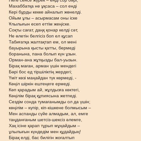
Неге сенсе жүрек – енді сор бәрі,
Махаббатқа не ұқсаса – сол енді
Кері бұрды кекке айналып жөнелді.
Ойым ұлы – асырмасам оны іске
Ұлылығын есеп еттім жеңіске.
Соқты сағат, даңқ қонар келді сәт,
Не өлетін белгісіз боп ел құсап
Табиғатқа жалтақтап ем, ол мені
бауырына қысты қатты, бермеді
боранына, пана болып күн ұзын.
Орман-ана жұтқызды бал-уызын.
Бірақ маған, арман үшін мендегі
Бәрі бос ед тіршіліктің жердегі;
Үміт көзі маңайдан түк көрмеді, -
Көңіл шіркін ештеңеге ермеді.
Көп қарадым ай, жұлдызға көктегі,
Көңілім бірақ құпиясына жетпеді.
Сездім сонда тумағанымды ол да үшін;
көңілім – күпір, кіп-кішкене болмысым –
Мен аспанды сүйе алмадым, ал, емге
таңданғаным шетсіз-шексіз әлемге,
Хақ ісіне қарап тұрып мұңайдым –
ұлылығын күндедім мен құдайдың!
Бірақ елді, бас билігін жоғалтып