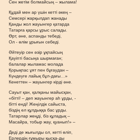
Сен жетім болмайсың – жылама!
Құдай мен ар үшін кетті әкең –
Семсері жарқылдап жанады
Қанды жол жауынгер қатарда
Татарға қарсы ұрыс салады.
Өрт, әне, аспанды тебеді,
Ол - өлім ұрығын себеді.
Әйтеуір сен әзір ұқпайсың
Қауіпті басыңа шырмаған;
балалар жыламас молада
Қорықпас ұят пен бұғаудан –
Күндеуге лайық бұл-дағы…»
Кенеттен – жауынгер кірді әне.
Сауыт қан, қалқаны майысқан,
«бітті! – деп жауынгер аһ ұрды, -
бітті енді! Жеңілдік сайыста,
біздің ел құлдыққа бас ұрды.
Татарлар жеңді, біз құладық –
Масайра, тобыр жау, қуанып!» –
Деді де жығылды ол, кетті өліп,
Ерлердің ғұмыры қысқа-ды