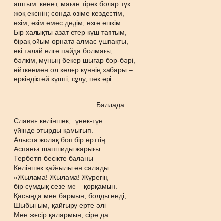
аштым, кенет, маған тірек болар түк
жоқ екенін; сонда өзіме кездестім,
өзім, өзім емес дедім, өзге ешкім.
Бір халықты азат етер күш таптым,
бірақ ойым орната алмас ұшпақты,
екі талай елге пайда болмағы,
бәлкім, мұның бекер шығар бәр-бәрі,
әйткенмен ол келер күннің хабары –
еркіндіктей күшті, сұлу, пәк әрі.
Баллада
Славян келіншек, түнек-түн
үйінде отырды қамығып.
Алыста жолақ боп бір өрттің
Аспанға шапшиды жарығы…
Тербетіп бесікте баланы
Келіншек қайғылы ән салады.
«Жылама! Жылама! Жүрегің
бір сұмдық сезе ме – қорқамын.
Қасыңда мен бармын, болды енді,
Шыбыным, қайғыру ерте әлі
Мен жесір қалармын, сірә да