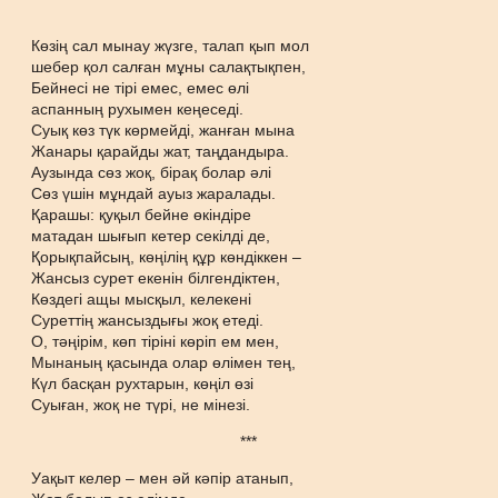
Көзің сал мынау жүзге, талап қып мол
шебер қол салған мұны салақтықпен,
Бейнесі не тірі емес, емес өлі
аспанның рухымен кеңеседі.
Суық көз түк көрмейді, жанған мына
Жанары қарайды жат, таңдандыра.
Аузында сөз жоқ, бірақ болар әлі
Сөз үшін мұндай ауыз жаралады.
Қарашы: қуқыл бейне өкіндіре
матадан шығып кетер секілді де,
Қорықпайсың, көңілің құр көндіккен –
Жансыз сурет екенін білгендіктен,
Көздегі ащы мысқыл, келекені
Суреттің жансыздығы жоқ етеді.
О, тәңірім, көп тіріні көріп ем мен,
Мынаның қасында олар өлімен тең,
Күл басқан рухтарын, көңіл өзі
Суыған, жоқ не түрі, не мінезі.
***
Уақыт келер – мен әй кәпір атанып,