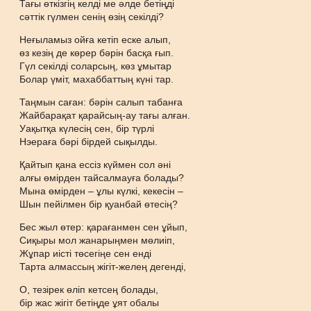
Тағы өткізгің келді ме әлде бетіңді
сәттік гүлмен сенің өзің секілді?
Неғыламыз ойға кетіп еске алып,
өз кезің де көрер бәрін басқа ғып.
Гүл секілді соларсың, көз ұмытар
Болар үміт, махаббаттың күні тар.
Таңмын саған: бәрін салып табанға
Жайбарақат қарайсың-ау тағы алған.
Уақытқа күлесің сен, бір түрлі
Нэераға бәрі бірдей сықылды.
Қайтып қана ессіз күймен сол әні
алғы өмірден тайсалмауға болады?
Мына өмірден – ұлы күлкі, кекесін –
Шын пейілмен бір қуанбай өтесің?
Бес жыл өтер: қарағанмен сен ұйып,
Сиқыры мол жанарыңмен мөлиіп,
Жұпар иісті төсегіңе сен енді
Тарта алмассың жігіт-желең дегенді,
О, тезірек өліп кетсең болады,
бір жас жігіт бетіңде ұят обалы