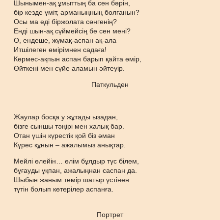
Шынымен-ақ ұмыттың ба сен бәрін,
бір кезде үміт, арманыңның болғанын?
Осы ма еді біржолата сөнгенің?
Енді шын-ақ сүймейсің бе сен мені?
О, ендеше, жұмақ-аспан ақ-ала
Итшілеген өмірімнен садаға!
Көрмес-ақпын аспан барып қайта өмір,
Өйткені мен сүйе аламын әйтеуір.
Паткульден
Жаулар босқа у жұтады ызадан,
бізге сыншы тәңірі мен халық бар.
Отан үшін күрестік қой біз әман
Күрес құнын – ажалымыз анықтар.
Мейлі өлейін… өлім бұлдыр түс білем,
бұғауды ұқпан, ажалыңнан саспан да.
Шыбын жаным темір шатыр үстінен
түтін болып көтерілер аспанға.
Портрет