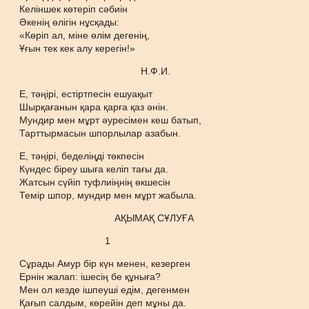
Келіншек көтеріп сәбиін
Әкенің өлігін нұсқады:
«Көріп ал, міне өлім дегенің,
Ұғын тек кек алу керегін!»
Н.Ф.И.
Е, тәңірі, естіртпесін ешуақыт
Шырқағанын қара қарға қаз әнін.
Мундир мен мұрт әуресімен кеш батып,
Тарттырмасын шпорлылар азабын.
Е, тәңірі, беделіңді төкпесін
Күндес біреу шыға келіп тағы да.
Жатсын сүйіп туфлиіңнің өкшесін
Темір шпор, мундир мен мұрт жабыла.
АҚЫМАҚ СҰЛУҒА
1
Сұрады Амур бір күн менен, кезерген
Ернін жалап: ішесің бе құныға?
Мен ол кезде ішпеуші едім, дегенмен
Қағып салдым, көрейін деп мұны да.