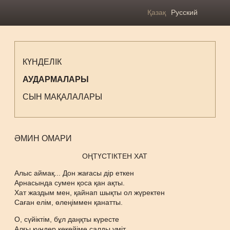
Қазақ
Русский
КҮНДЕЛІК
АУДАРМАЛАРЫ
СЫН МАҚАЛАЛАРЫ
ӘМИН ОМАРИ
ОҢТҮСТІКТЕН ХАТ
Алыс аймақ... Дон жағасы дір еткен
Арнасында сумен қоса қан ақты.
Хат жаздым мен, қайнап шықты ол жүректен
Саған елім, өлеңіммен қанатты.
О, сүйіктім, бұл даңқты күресте
Алғы күндер көкейіме салды үміт.