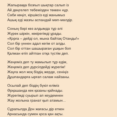
Жапыраққа бозғыл шықтар салып із
Ай дөңгелеп төбемізден төккен нұр.
Сәби көңіл, кіршіксіз еді жанымыз
Ашық еді жазғы аспандай мөп-мөлдір.
Соның бәрі көз алдымда тұр әлі
Жүрек шіркін, көкірегімді ұрады.
«Қорға – дейді ол, мына байтақ Отанды!»
Сол бір үннен адал кегім от алды.
Сол бір оттан шашыраған ұшқын боп
Қалман өтіп айтпан отқа түстім деп.
Жеңеміз деп ту жамылып тұр едім,
Жеңеміз деп дүрсілдейді жүрегім!
Жауға жол жоқ біздің жерде, сеніңіз
Дұшпандарға ырғап салам найзаны.
Осылай деп біздің бүкіл еліміз
Әрқашанда кек қазаны қайнады.
Жүрегімді суырып ап кеудемнен
Жау жолына гранат қып атамын...
Сұрапылда Дон жағасы дір еткен
Арнасында сумен қоса қан ақты.