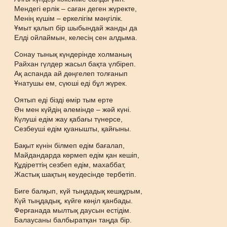
Мендегі ерлік – саған деген жүректе,
Менің күшім – еркелігім мәңгілік.
Ұмыт қалып бір шыбындай жанды да
Елді ойлаймын, келесің сен алдыма.
Сонау тынық күндерінде холманың
Райхан гүлдер жасыл бақта үлбіреп.
Ақ аспанда ай дөңгелеп толғанып
Ұнатушы ем, сүюші еді бұл жүрек.
Оятып еді бізді өмір тым ерте
Ән мен күйдің әлемінде – жәй күні.
Күлуші едім жау қабағы түнерсе,
Сезбеуші едім қуанышты, қайғыны.
Бақыт күнін білмеп едім бағалап,
Майдандарда көрмеп едім қан кешіп,
Құдіреттің сезбеп едім, махаббат,
Жастық шақтың кеудесінде тербетіп.
Биге балқып, күй тыңдадық кешқұрым,
Күй тыңдадық, күйге көңіл қанбады.
Ферғанада мылтық даусын естідім.
Балаусаны балбыратқан таңда бір.