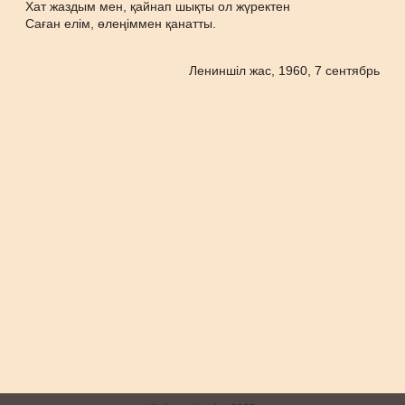
Хат жаздым мен, қайнап шықты ол жүректен
Саған елім, өлеңіммен қанатты.
Лениншіл жас, 1960, 7 сентябрь