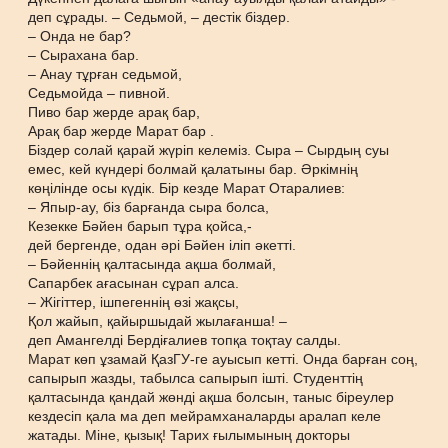
деп сұрады. – Седьмой, – дестік біздер.
– Онда не бар?
– Сырахана бар.
– Анау тұрған седьмой,
Седьмойда – пивной.
Пиво бар жерде арақ бар,
Арақ бар жерде Марат бар .
Біздер солай қарай жүріп келеміз. Сыра – Сырдың суы
емес, кей күндері болмай қалатыны бар. Әркімнің
көңілінде осы күдік. Бір кезде Марат Отаралиев:
– Япыр-ау, біз барғанда сыра болса,
Кезекке Бәйен барып тұра қойса,-
дей бергенде, одан әрі Бәйен іліп әкетті.
– Бәйеннің қалтасында ақша болмай,
Сапарбек ағасынан сұрап алса.
– Жігіттер, ішпегеннің өзі жақсы,
Қол жайып, қайыршыдай жылағанша! –
деп Амангелді Бердіғалиев топқа тоқтау салды.
Марат көп ұзамай ҚазГУ-ге ауысып кетті. Онда барған соң,
сапырып жазды, табылса сапырып ішті. Студенттің
қалтасында қандай жөнді ақша болсын, таныс біреулер
кездесіп қала ма деп мейрамханаларды аралап келе
жатады. Міне, қызық! Тарих ғылымының докторы