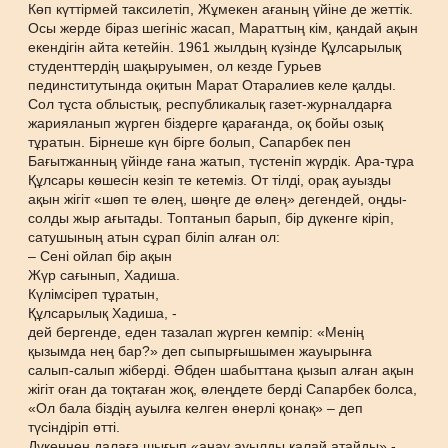
Көп күттірмей таксилетіп, Жұмекен ағаның үйіне де жеттік.
Осы жерде біраз шегініс жасап, Мараттың кім, қандай ақын
екендігін айта кетейін. 1961 жылдың күзінде Құлсарылық
студенттердің шақыруымен, ол кезде Гурьев
пединститутында оқитын Марат Отаралиев келе қалды.
Сол тұста облыстық, республикалық газет-журналдарға
жарияланып жүрген біздерге қарағанда, оқ бойы озық
тұратын. Бірнеше күн бірге болып, Сапарбек пен
Бағытжанның үйінде ғана жатып, түстеніп жүрдік. Ара-тұра
Құлсары көшесін кезіп те кетеміз. От тілді, орақ ауызды
ақын жігіт «шөп те өлең, шөңге де өлең» дегендей, оңды-
солды жыр ағытады. Топтанып барып, бір дүкенге кіріп,
сатушының атын сұрап біліп алған ол:
– Сені ойлап бір ақын
Жүр сағынып, Хадиша.
Күлімсіреп тұратын,
Құлсарылық Хадиша, -
дей бергенде, еден тазалап жүрген кемпір: «Менің
қызымда нең бар?» деп сыпырғышымен жауырынға
салып-салып жіберді. Әбден шабыттана қызып алған ақын
жігіт оған да тоқтаған жоқ, өлеңдете берді Сапарбек болса,
«Ол бала біздің ауылға келген өнерлі қонақ» – деп
түсіндіріп өтті.
Дүкеннен далаға шығып «анау ауылды қалай атайды» -