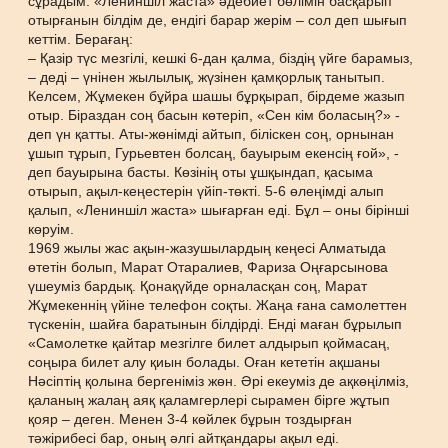
сұрадым. «Лениншіл жаста» әдебиет бөлімін басқарып
отырғанын білдім де, ендігі барар жерім – сол деп шығып
кеттім. Берағаң:
– Қазір түс мезгілі, кешкі 6-дан қалма, біздің үйге барамыз,
– деді – үнінен жылылық, жүзінен қамқорлық танытып.
Келсем, Жұмекен бұйра шашы бұрқырап, бірдеме жазып
отыр. Біраздан соң басын көтеріп, «Сен кім боласың?» -
деп үн қатты. Аты-жөнімді айтып, біліскен соң, орнынан
ұшып тұрып, Гурьевтен болсаң, бауырым екенсің ғой», -
деп бауырына басты. Көзінің оты ұшқындап, қасыма
отырып, ақыл-кеңестерін үйіп-төкті. 5-6 өлеңімді алып
қалып, «Лениншіл жаста» шығарған еді. Бұл – оны бірінші
көруім.
1969 жылы жас ақын-жазушылардың кеңесі Алматыда
өтетін болып, Марат Отаралиев, Фариза Оңғарсынова
үшеуміз бардық. Қонақүйде орналасқан соң, Марат
Жұмекеннің үйіне телефон соқты. Жаңа ғана самолеттен
түскенін, шайға баратынын білдірді. Енді маған бұрылып
«Самолетке қайтар мезгілге билет алдырып қоймасаң,
соңыра билет алу қиын болады. Оған кететін ақшаны
Нәсіптің қолына бергеніміз жөн. Әрі екеуміз де ақкөңілміз,
қаланың жалаң аяқ қаламгерлері сырамен бірге жұтып
қояр – деген. Менен 3-4 көйлек бұрын тоздырған
тәжірибесі бар, оның әлгі айтқандары ақыл еді.