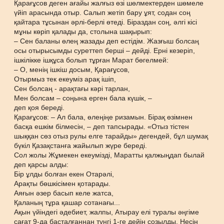
Қарағұсов деген ағайы жалғыз өзі шөлмектерден шөмеле
үйіп арасында отыр. Салып жетіп бару ұят, содан соң
қайтара тұсынан әрлі-берлі өтеді. Біраздан соң, әлгі кісі
мұны көріп қалады да, столына шақырып:
– Сен баланы өлең жазады деп естідім. Жазғыш болсаң
осы отырысымды суреттеп берші – дейді. Ерні кезеріп,
ішкілікке ішқұса болып тұрған Марат бөгелмей:
– О, менің ішкіш досым, Қарағұсов,
Отырмыз тек екеуміз арақ ішіп,
Сен болсаң - арақтағы кәрі тарлан,
Мен болсам – соңына ерген бала күшік, –
деп қоя береді.
Қарағұсов: – Ал бала, өлеңіңе ризамын. Бірақ өзімнен
басқа ешкім білмесін, – деп тапсырады. «Отыз тістен
шыққан сөз отыз рулы елге тарайды» дегендей, бұл шумақ
бүкіл Қазақстанға жайылып жүре береді.
Сол жолы Жұмекен екеумізді, Маратты қалжыңдап былай
деп қарсы алды:
Бір ұлды болған екен Отарәлі,
Арақты бөшкісімен қотарады.
Аяғын әзер басып келе жатса,
Қаланың тұра қашар сотанағы...
Ақын үйіндегі әдебиет, жалпы, Атырау елі туралы әңгіме
сағат 9-да басталғаннан түнгі 1-ге дейін созылды. Несін