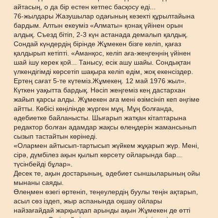
айтасың, о да бір естен кетпес басқосу еді...
76-жылдары Жазушылар одағының кезекті құрылтайына
бардым. Алтын екеуміз «Алматы» қонақ үйінен орын
алдық. Съезд бітіп, 2-3 күн астанада демалып қалдық.
Сондай күндердің бірінде Жұмекен бізге келіп, қағаз
қалдырып кетіпті. «Аманқос, келіп аға-жеңгеңнің үйінен
шай ішу керек қой... Танысу, есік ашу шайы. Сондықтан
үлкендігімді көрсетіп шақыра келіп едім, жоқ екенсіздер.
Ертең сағат 5-те күтеміз.Жұмекең. 12 май 1976 жыл».
Күткен уақытта бардық. Нәсіп жеңгеміз кең дастархан
жайып қарсы алды. Жұмекен аға мені өзімсініп кеп әңгіме
айтты. Көбісі көңілінде жүрген мұң. Мұң болғанда,
әдебиетке байланысты. Шығарып жатқан кітаптарына
редактор болған адамдар жақсы өлеңдерін жамансынып
сызып тастайтын көрінеді.
«Олармен айтысып-тартысып жүйкем жұқарып жүр. Мені,
сірә, дүмбілез ақын қылып көрсету ойларында бар...
түсінбейді бұлар».
Десек те, ақын достарының, әдебиет сыншыларының ойы
мынаны саяды.
Өлеңмен өзегі өртеніп, теңеулердің буулы теңін ақтарып,
асыл сөз іздеп, жыр аспанында оқшау ойлары
найзағайдай жарқылдап арынды ақын Жұмекен де өтті