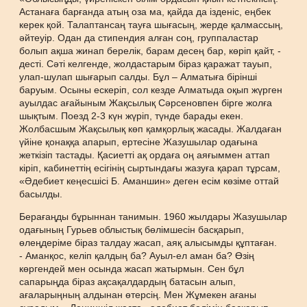
Астанаға барғанда атың оза ма, қайда да ізденіс, еңбек
керек қой. Талаптансаң тауға шығасың, жерде қалмассың,
әйтеуір. Одан да стипендия алған соң, группаластар
болып ақша жинап берелік, барам десең бар, көріп қайт, -
десті. Сәті келгенде, жолдастарым біраз қаражат тауып,
улап-шулап шығарып салды. Бұл – Алматыға бірінші
баруым. Осыны ескеріп, сол кезде Алматыда оқып жүрген
ауылдас ағайыным Жақсылық Сәрсеновпен бірге жолға
шықтым. Поезд 2-3 күн жүріп, түнде барады екен.
Жолбасшым Жақсылық көп қамқорлық жасады. Жалдаған
үйіне қонаққа апарып, ертесіне Жазушылар одағына
жеткізіп тастады. Қасиетті ақ ордаға оң аяғыммен аттап
кіріп, кабинеттің есігінің сыртындағы жазуға қарап тұрсам,
«Әдебиет кеңесшісі Б. Аманшин» деген есім көзіме оттай
басылды.
Берағаңды бұрыннан танимын. 1960 жылдары Жазушылар
одағының Гурьев облыстық бөлімшесін басқарып,
өлеңдеріме біраз талдау жасап, аяқ алысымды құптаған.
- Аманқос, келіп қалдың ба? Ауыл-ел аман ба? Өзің
көргендей мен осында жасап жатырмын. Сен бұл
сапарыңда біраз ақсақалдардың батасын алып,
ағаларыңның алдынан өтерсің. Мен Жұмекен ағаны