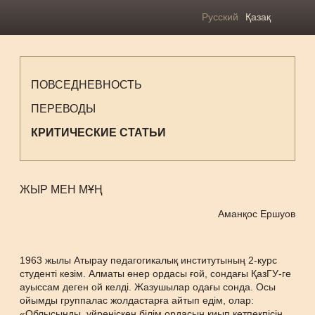
Русский
Қазақ
ПОВСЕДНЕВНОСТЬ
ПЕРЕВОДЫ
КРИТИЧЕСКИЕ СТАТЬИ
ЖЫР МЕН МҰҢ
Аманқос Ершуов
1963 жылы Атырау педагогикалық институтының 2-курс
студенті кезім. Алматы өнер ордасы ғой, сондағы ҚазГУ-ге
ауыссам деген ой келді. Жазушылар одағы сонда. Осы
ойымды группалас жолдастарға айтып едім, олар:
«Облысыңды, үйреніскен білім ордасын қиып кетпекпісің.