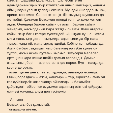
сияқты. Шашына қарап-қарап шал есептеген
адамдарымыздың жыр кітаптарын ашып қалсаңыз, жаңағы
ойыңыздан ұялып қалады екенсіз. Мұндай «шалдарымыз»,
әрине, көп емес. Санап кетсеңіз, бір қолдың саусағына да
жетпейді. Қалижан Бекхожин өлеңді төгіп-ақ келе жатқан
ақын. Өлеңдері барған сайын от алып, барған сайын
жаңарып, жасылданып бара жатқан сияқты. Шаш ағарған
сайын жыр бағы көгере түсетіндей. «Шыққан күннен күтем
ылғи жаңалық» дегені сықылды, ақын ылғи да бір жаңа
тіркес, жаңа ой, жаңа ырғақ іздейді. Көбіне-көп табады да.
Ақын бағбан сықылды: жыр бағының әр түбін күніге он
түртіп, қисық өскен бұтағын қырқып, түзулерін мәпелеп,
ертеңнен қара кешке шейін дамыл таппайды. Дамыл
атаулының бәрі – творчествоға қас нәрсе. Бұл – жасқа да,
кәріге де ортақ.
Талант деген дән іспеттес: құрғаққа, аңызаққа өспейді.
Оның бораздасы – әжім, жаңбыры – тер, еңбекпен ғана ол
көз сүйсінерлік көк алқапқа айналады. «Махамбет
қабіріндегі тебіреніс» алдымен ақынның өзін-өзі қайрауы,
өзін-өзі жауапқа алуы деп түсінеміз.
...Ал, мен –
Боқсақтағы боз қамыстай,
Тоғышарға иілген,