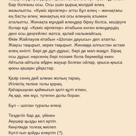
Бар болғаны осы. Осы үшін қырық жолдай өлең
жазылыпты. «Күміс кірпіктер» атты бұл өлең – жинақтағы
ең басты өлең: жинақтың өзі осы өлеңнің атымен
аталыпты. Жинақта мұндай өлеңдер біреу болса, кешіруге
болар еді. «Күміс кірпіктер» кітабына енген өлеңдердің
дені осы деңгейлес жатса, қалай налымайсың.
Өкім Жайлауов кітабын «Шопан дауысы» деп атапты.
Жақсы тақырып, керек тақырып. Жинаққа алпыстан астам
өлең еніпті. Бәрі де дұп-дұрыс, бәрі де мап-мақұл. Бірақ
осы дұрыс нәрсенің бәрі поэзия бола бермейді екен.
Айтыла-айтыла әбден жауыр болған ойлар, қиыса-қиыса
қиюы қашқан ұйқастар.
Қазір сенің дей алман жолың тараң,
Игіліктің төліне толы қораң.
Қаһарыңнан қаймығып қалт-құлт еткен,
Ақ қар, көк мұз, түтеген долы боран.
Бұл – шопан туралы өлеңі.
Тездетіп бар да, үйінен
Акушер қызды кел ертіп.
Көңілімде толғақ жиілеп
Күпті ғып қойды елертіп (?).