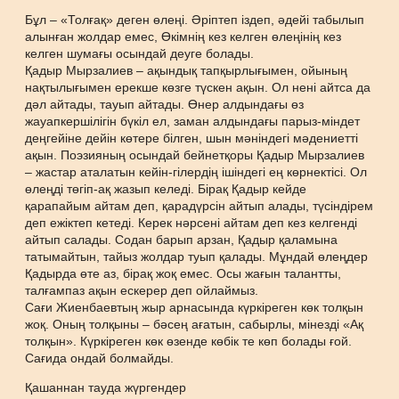
Бұл – «Толғақ» деген өлеңі. Әріптеп іздеп, әдейі табылып
алынған жолдар емес, Өкімнің кез келген өлеңінің кез
келген шумағы осындай деуге болады.
Қадыр Мырзалиев – ақындық тапқырлығымен, ойының
нақтылығымен ерекше көзге түскен ақын. Ол нені айтса да
дәл айтады, тауып айтады. Өнер алдындағы өз
жауапкершілігін бүкіл ел, заман алдындағы парыз-міндет
деңгейіне дейін көтере білген, шын мәніндегі мәдениетті
ақын. Поэзияның осындай бейнетқоры Қадыр Мырзалиев
– жастар аталатын кейін-гілердің ішіндегі ең көрнектісі. Ол
өлеңді төгіп-ақ жазып келеді. Бірақ Қадыр кейде
қарапайым айтам деп, қарадүрсін айтып алады, түсіндірем
деп ежіктеп кетеді. Керек нәрсені айтам деп кез келгенді
айтып салады. Содан барып арзан, Қадыр қаламына
татымайтын, тайыз жолдар туып қалады. Мұндай өлеңдер
Қадырда өте аз, бірақ жоқ емес. Осы жағын талантты,
талғампаз ақын ескерер деп ойлаймыз.
Сағи Жиенбаевтың жыр арнасында күркіреген көк толқын
жоқ. Оның толқыны – бәсең ағатын, сабырлы, мінезді «Ақ
толқын». Күркіреген көк өзенде көбік те көп болады ғой.
Сағида ондай болмайды.
Қашаннан тауда жүргендер