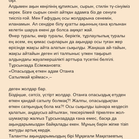
бірі.
Алдымен ақын көңілінің құпиясын, сырын, стилін тү-сінуіміз
керек. Бізге сырын сеніп айтқан адамға біз де сенуге
тиіспіз ғой. Мен Ғафудың осы жолдарына сенемін,
иланамын. Ал сендіре білу қуатты ақынның ғана қолынан
келетін шаруа екені де болса ақиқат жай.
Өнер туралы, өмір туралы, беріктік, тұрлаулылық туралы
ең әсем, ең қимас сырларын да ақындар осы туған жер
өрісінде жақсы айта алатын сықылды. Жаңаша ай-тайын,
жақсы айтайын деген игі талпыныс үлкен тақырып
алдындағы жауапкершілікті арттыра түсетіні белгілі.
Тұрсынзада Есімжановта:
«Опасыздық еткен адам Отанға
Сатылмай қоймас»,–
деген жолдар бар.
Біздіңше, сәтсіз, үстірт жолдар. Отанға опасыздық етуден
өткен қандай сатылу болмақ?! Жалпы, опасыздықтан
өткен сатқындық бола ма?! Осы сықылды ішінара кездесіп
қалатын, аңдаусыз айтылған, тексерілмей тіркелген жол-
шумақтар жалғыз Тұрсынзадада ғана емес, басқа да
ақындарымыздан байқалады екен. Мұның бәрін жіпке тізіп
жатуды артық көрдік.
Талантты ақындарымыздың бірі Мұқағали Мақатаевтың