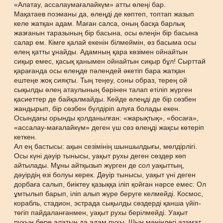
«Алатау, ассалаумағалайкүм» атты өлеңі бар.
Мақатаев поэманы да, өлеңді де көптеп, топтап жазып
келе жатқан адам. Маған салса, оның басқа барлық
жазғанын таразының бір басына, осы өлеңін бір басына
салар ем. Кімге қалай екенін білмеймін, өз басыма осы
өлең қатты ұнайды. Адамның қара көзімен ойнайтын
сиқыр емес, қасық қанымен ойнайтын сиқыр бұл! Сырттай
қарағанда осы өлеңде пәлендей әкетіп бара жатқан
ештеңе жоқ сияқты. Тың теңеу, соны образ, терең ой
сықылды өлең атаулының бәрінен талап етіліп жүрген
қасиеттер де байқалмайды. Кейде өлеңді де бір сөзбен
жандырып, бір сөзбен бүлдіріп алуға болады екен.
Осындағы орынды қолданылған: «жарықтық», «босаға»,
«ассалау-мағалайкүм» деген үш сөз өлеңді жақсы көтеріп
кеткен.
Ал ең бастысы: ақын сезімінің шыншылдығы, мөлдірлігі.
Осы күні дәуір тынысы, уақыт рухы деген сөздер көп
айтылады. Мұны айтқызып жүрген де сол уақыттың,
дәуірдің өзі болуы керек. Дәуір тынысы, уақыт үні деген
дорбаға салып, биіктеу қазыққа іліп қойған нәрсе емес: Ол
ұмтылып барып, іліп алып жүре беруге келмейді. Космос,
корабль, стадион, эстрада сықылды сөздерді қанша үйіп-
төгіп пайдаланғанмен, уақыт рухы берілмейді. Уақыт
рухын бере алатын да адам рухы. Шын мәніндегі азамат