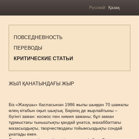
Русский
Қазақ
ПОВСЕДНЕВНОСТЬ
ПЕРЕВОДЫ
КРИТИЧЕСКИЕ СТАТЬИ
ЖЫЛ ҚАНАТЫНДАҒЫ ЖЫР
Біз «Жазушы» баспасынан 1986 жылы шыққан 70 шамалы
өлең кітабын оқып шықтық. Бәрінің де жырлайтыны –
бүгінгі заман: космос пен химия заманы; бұл заман
тұрмыстағы тыныштықты қандай ұнатса, махаббаттағы
мазасыздықты, творчестводағы тойымсыздықты сондай
ұнатады екен.