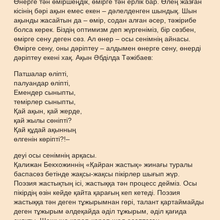
Өнерге тән өміршеңдік, өмірге тән ерлік бар. Өлең жазған
кісінің бәрі ақын емес екен – дәлелденген шындық. Шын
ақынды жасайтын да – өмір, содан алған әсер, тәжірибе
болса керек. Біздің оптимизм деп жүргеніміз, бір сөзбен,
өмірге сену деген сөз. Ал өнер – осы сенімнің айнасы.
Өмірге сену, оны дәріптеу – алдымен өнерге сену, өнерді
дәріптеу екені хақ. Ақын Әбділда Тәжібаев:
Патшалар өліпті,
палуандар өліпті,
Емендер сыныпты,
темірлер сыныпты,
Қай ақын, қай жерде,
қай жылы сөніпті?
Қай құдай ақынның
өлгенін көріпті?!–
деуі осы сенімнің арқасы.
Қалижан Бекхожиннің «Қайран жастық» жинағы туралы
баспасөз бетінде жақсы-жақсы пікірлер шығып жүр.
Поэзия жастықтың ісі, жастыққа тән процесс дейміз. Осы
пікірдің өзін кейде қайта қарағың кеп кетеді. Поэзия
жастыққа тән деген тұжырымнан гөрі, талант қартаймайды
деген тұжырым әлдеқайда әділ тұжырым, әділ қағида