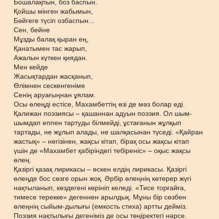
Бошалақпын, боз баспын.
Қойшы мінген жабымын,
Бәйгеге түсіп озбаспын...
Сен, бейне
Мұзды балақ қыран ең,
Қанатымен тас жарып,
Ажалын күткен қиядан.
Мен кейде
Жасықтардан жасқанып,
Өлімнен сескенгеніме
Сенің аруағыңнан ұялам.
Осы өлеңді естісе, Махамбеттің өзі де мәз болар еді.
Қалижан поэзиясы – қашаннан адуын поэзия. Ол шым-
шымдап еппен тартуды білмейді, ұстағанын жұлқып
тартады, не жұлып алады, не шалқасынан түседі. «Қайран
жастық» – негізінен, жақсы кітап, бірақ осы жақсы кітап
үшін де «Махамбет қабіріндегі тебіреніс» – оқыс жақсы
өлең.
Қазіргі қазақ лирикасы – өскен елдің лирикасы. Қазіргі
өлеңде бос сөзге орын жоқ. Әрбір өлеңнің көтерер жүгі
нақтыланып, көздегені көрініп келеді. «Тисе торғайға,
тимесе терекке» дегеннен арылдық. Мұны бір сөзбен
өлеңнің сыйым-дылығы (емкость стиха) артты дейміз.
Поэзия нақтылығы дегеніміз де осы төңіректегі нәрсе.