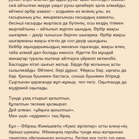
сөзі айтылған жерде уақыт рухы қағаберіс қала алмайды;
өйткені әрбір азамат – алдымен өз кезінің ұлы, өз
ғасырының ұлы, жиырмасыншы ғасырдың азаматы,
бесінші ғасырды жырласа да бүгіннің, осы кездің тілімен
жырлайтыны – айтылып жүрген шындық. Әрбір жақсы
шығарма – дәуір тынысын берген шығарма. Әрбір жақсы
шығарманы жақсы ететін де сол дәуір шындығы.
Кейбір ақындарымыздың жинағын оқығанда, жақсы өлең
таба алмай дал болады екенсіз. Әдетте біз мұндай
жинақтар туралы ештеңе айтпауға үйреніп кеткенбіз.
Баспадан кітап шығып жатыр. Бірде-бір жолының асты
сызылмайды. Өйткені, бәрі дұрыс. Ұйқасы бар, ырғағы да
бар. Қанша буынмен бастаса, сонша буынмен бітіреді.
Сыртынан қарағанда жұп-жұмыр, теп-тегіс. Оқылғанда да
мүдірмей оқылады.
Түнде ұзақ отырып қалыппын,
Құлаппын төсекке қалжырап.
Дей алман: «ұйқыға қаныппын»,
Мен үшін «кідірмес» таң бірақ.
Бұл – Әбірәш Жәмішевтің «Күміс кірпіктер» атты өлеңі-нің
бірінші шумағы. Әбекеңнің геройы түнде кеш жатқаннан
таңертең ұйқтаңқырап қалыпты. Бетіне күн түсіп тұр екен.