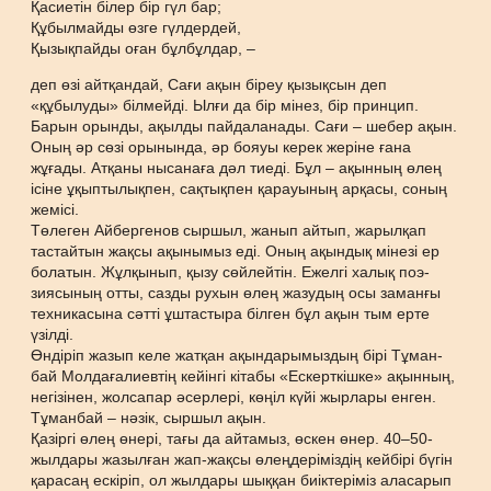
Қасиетін білер бір гүл бар;
Құбылмайды өзге гүлдердей,
Қызықпайды оған бұлбұлдар, –
деп өзі айтқандай, Сағи ақын біреу қызықсын деп
«құбылуды» білмейді. Ылғи да бір мінез, бір принцип.
Барын орынды, ақылды пайдаланады. Сағи – шебер ақын.
Оның әр сөзі орынында, әр бояуы керек жеріне ғана
жұғады. Атқаны нысанаға дәл тиеді. Бұл – ақынның өлең
ісіне ұқыптылықпен, сақтықпен қарауының арқасы, соның
жемісі.
Төлеген Айбергенов сыршыл, жанып айтып, жарылқап
тастайтын жақсы ақынымыз еді. Оның ақындық мінезі ер
болатын. Жұлқынып, қызу сөйлейтін. Ежелгі халық поэ-
зиясының отты, сазды рухын өлең жазудың осы заманғы
техникасына сәтті ұштастыра білген бұл ақын тым ерте
үзілді.
Өндіріп жазып келе жатқан ақындарымыздың бірі Тұман-
бай Молдағалиевтің кейінгі кітабы «Ескерткішке» ақынның,
негізінен, жолсапар әсерлері, көңіл күйі жырлары енген.
Тұманбай – нәзік, сыршыл ақын.
Қазіргі өлең өнері, тағы да айтамыз, өскен өнер. 40–50-
жылдары жазылған жап-жақсы өлеңдеріміздің кейбірі бүгін
қарасаң ескіріп, ол жылдары шыққан биіктеріміз аласарып