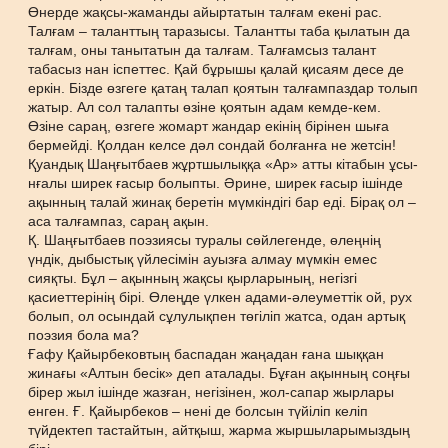
Өнерде жақсы-жаманды айыртатын талғам екені рас.
Талғам – таланттың таразысы. Талантты таба қылатын да
талғам, оны танытатын да талғам. Талғамсыз талант
табасыз нан іспеттес. Қай бұрышы қалай қисаям десе де
еркін. Бізде өзгеге қатаң талап қоятын талғампаздар толып
жатыр. Ал сол талапты өзіне қоятын адам кемде-кем.
Өзіне сараң, өзгеге жомарт жандар екінің бірінен шыға
бермейді. Қолдан келсе дәл сондай болғанға не жетсін!
Қуандық Шаңғытбаев жұртшылыққа «Ар» атты кітабын ұсы-
нғалы ширек ғасыр болыпты. Әрине, ширек ғасыр ішінде
ақынның талай жинақ беретін мүмкіндігі бар еді. Бірақ ол –
аса талғампаз, сараң ақын.
Қ. Шаңғытбаев поэзиясы туралы сөйлегенде, өлеңнің
үндік, дыбыстық үйлесімін ауызға алмау мүмкін емес
сияқты. Бұл – ақынның жақсы қырларының, негізгі
қасиеттерінің бірі. Өлеңде үлкен адами-әлеуметтік ой, рух
болып, ол осындай сұлулықпен төгіліп жатса, одан артық
поэзия бола ма?
Ғафу Қайырбековтың баспадан жаңадан ғана шыққан
жинағы «Алтын бесік» деп аталады. Бұған ақынның соңғы
бірер жыл ішінде жазған, негізінен, жол-сапар жырлары
енген. Ғ. Қайырбеков – нені де болсын түйіліп келіп
түйдектеп тастайтын, айтқыш, жарма жыршыларымыздың