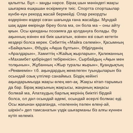
қалыпты. Бұл – заңды нәрсе. Бірақ шын мәніндегі жақсы
шығарма ешқашан ескірмеуге тиіс. Спортта спортшылар
күнбе-күн рекорд жасай бермейді. Олар рекордты
өздерінен өздері озған шағында ғана жасайды. Мұндай
шақ адам өмірінде біреу бола ма, он бола ма – оны айту
қиын. Осы қағиданы поэзияға да қолдануға болады. Әр
ақынның өзінен өзі биік шығатын, өзінен өзі озып кететін
кездері болса керек. Сәбиттің «Майға сәлемін», Қасымның
«Байқалын», Әбудің «Ақша бұлтын», Әбділдәнің
«Аралдарын», Хамиттің «Жайық жырларын», Қалижанның
«Махамбет қабіріндегі тебіренісін», Сырбайдың «Ақын мен
толқынын», Жұбанның «Жыр туралы жырын», Қуандықтың
«Реквиемін» т.б. ақындардың жекелеген туындыларын біз
осындай озық үлгілер санаймыз. Біздің кейінгі
ақындарымызда жақсы өлең көп-ақ. Жақсы кітап-тарымыз
да бар. Бірақ жақсының жақсысы, жаңаның жаңасы
болмай ма, Алатаудың барлық жерінің биіктігі бірдей
болса, ол дәл осындай әдемі, осындай әсерлі болмас еді.
Осы жағынан қарағанда, «пәленнің пәлен өлеңі-ай,
шіркін!» деп тамсанатын үздік шығарманы біз алғы күннен
күтіп келеміз.