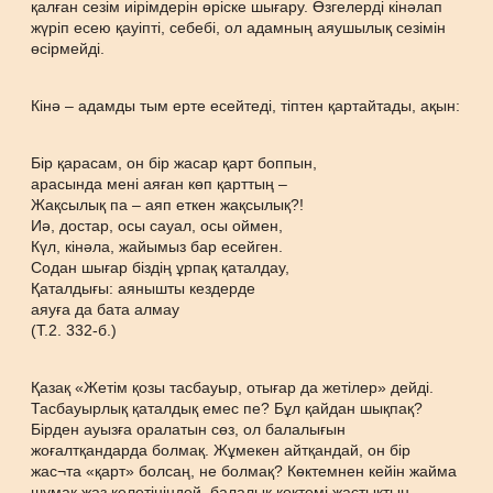
қалған сезім иірімдерін өріске шығару. Өзгелерді кінәлап
жүріп есею қауіпті, себебі, ол адамның аяушылық сезімін
өсірмейді.
Кінә – адамды тым ерте есейтеді, тіптен қартайтады, ақын:
Бір қарасам, он бір жасар қарт боппын,
арасында мені аяған көп қарттың –
Жақсылық па – аяп еткен жақсылық?!
Иә, достар, осы сауал, осы оймен,
Күл, кінәла, жайымыз бар есейген.
Содан шығар біздің ұрпақ қаталдау,
Қаталдығы: аянышты кездерде
аяуға да бата алмау
(Т.2. 332-б.)
Қазақ «Жетім қозы тасбауыр, отығар да жетілер» дейді.
Тасбауырлық қаталдық емес пе? Бұл қайдан шықпақ?
Бірден ауызға оралатын сөз, ол балалығын
жоғалтқандарда болмақ. Жұмекен айтқандай, он бір
жас¬та «қарт» болсаң, не болмақ? Көктемнен кейін жайма
шумақ жаз келетініндей, балалық көктемі жастықтың