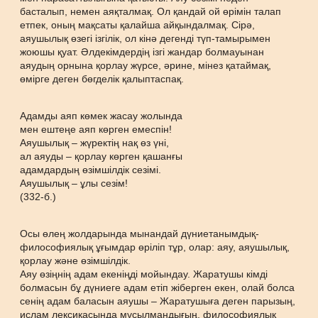
басталып, немен аяқталмақ. Ол қандай ой өрімін талап
етпек, оның мақсаты қалайша айқындалмақ. Сірә,
аяушылық өзегі ізгілік, ол кінә дегенді түп-тамырымен
жоюшы қуат. Әлдекімдердің ізгі жандар болмауынан
аяудың орнына қорлау жүрсе, әрине, мінез қатаймақ,
өмірге деген бөгделік қалыптаспақ.
Адамды аяп көмек жасау жолында
мен ештеңе аяп көрген емеспін!
Аяушылық – жүректің нақ өз үні,
ал аяуды – қорлау көрген қашанғы
адамдардың өзімшілдік сезімі.
Аяушылық – ұлы сезім!
(332-б.)
Осы өлең жолдарында мынандай дүниетанымдық-
философиялық ұғымдар өріліп тұр, олар: аяу, аяушылық,
қорлау және өзімшілдік.
Аяу өзіңнің адам екеніңді мойындау. Жаратушы кімді
болмасын бұ дүниеге адам етіп жіберген екен, олай болса
сенің адам баласын аяушы – Жаратушыға деген парызың,
ислам лексикасында мұсылмандығың, философиялық