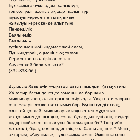
Бұл сезімге бүкіл адам, халық құл,
тек сол үшін жалғыз-ақ шарт қалып тұр:
мұқалуы керек ептеп мықтының,
жығылуы керек кейде алыптың!
Пендешілік!
Баяғы өмір
Баяғы ән –
түсінгенмен мойындамас жай адам,
Пушкиндердің өңменіне оқ таяған,
Лермонтовты өлтіріп ап аяған.
Аяу сондай бола ма ылғи?..
(332-333-бб.)
Ақынның баян етіп отырғаны нағыз шындық. Қазақ халқы
ХХ ғасыр басында кеңес заманында баршама
мықтыларынан, алыптарынан айрылды. Уақыт өте оларды
аяп, ескеріп жатқан қалпымыз бар. Бүгінгі күнді алсақ,
ақын айтқандай, мықтыларымызды ептеп мұқалтып
жатқанымыз да шындық, сонда бұлардың күні өтіп, көздері,
өздері жойылған соң аяуды бастамақпыз ба? Тәжірибе
жеткілікті, бірақ, сол пендешілік, сол баяғы ән, неге? Менің
айтарым, «Аяушылық – ұлы сезім» екені. Өкініштісі соны