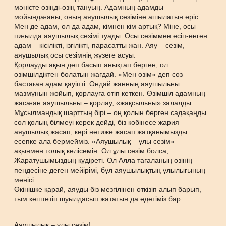
мәністе өзіңді-өзің тануың. Адамның адамды
мойындағаны, оның аяушылық сезіміне ашылатын өріс.
Мен де адам, ол да адам, кімнен кім артық? Міне, осы
пиғылда аяушылық сезімі туады. Осы сезіммен өсіп-өнген
адам – кісілікті, ізгілікті, парасатты жан. Аяу – сезім,
аяушылық осы сезімнің жүзеге асуы.
Қорлауды ақын дөп басып анықтап берген, ол
өзімшілдіктен болатын жағдай. «Мен өзім» деп сөз
бастаған адам қауіпті. Ондай жанның аяушылығы
мазмұнын жойып, қорлауға өтіп кеткен. Өзімшіл адамның
жасаған аяушылығы – қорлау, «жақсылығы» залалды.
Мұсылмандық шарттың бірі – оң қолын берген садақаңды
сол қолың білмеуі керек дейді, біз көбінесе жария
аяушылық жасап, кері нәтиже жасап жатқанымызды
есепке ала бермейміз. «Аяушылық – ұлы сезім» –
ақынмен толық келісемін. Ол ұлы сезім болса,
Жаратушымыздың құдіреті. Ол Алла тағаланың өзінің
пендесіне деген мейірімі, бұл аяушылықтың ұлылығының
мәнісі.
Өкінішке қарай, аяуды біз мезгілінен өткізіп алып барып,
тым кештетіп шуылдасып жататын да әдетіміз бар.
Аяушылық – ұлы сезім!