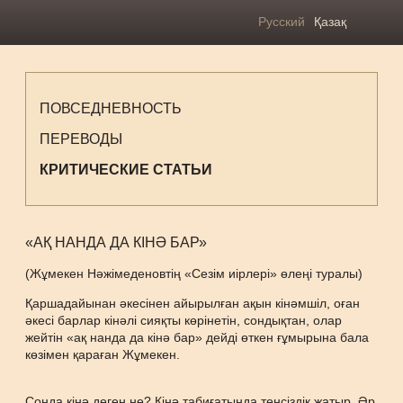
Русский
Қазақ
ПОВСЕДНЕВНОСТЬ
ПЕРЕВОДЫ
КРИТИЧЕСКИЕ СТАТЬИ
«АҚ НАНДА ДА КІНӘ БАР»
(Жұмекен Нәжімеденовтің «Сезім иірлері» өлеңі туралы)
Қаршадайынан әкесінен айырылған ақын кінәмшіл, оған
әкесі барлар кінәлі сияқты көрінетін, сондықтан, олар
жейтін «ақ нанда да кінә бар» дейді өткен ғұмырына бала
көзімен қараған Жұмекен.
Сонда кінә деген не? Кінә табиғатында теңсіздік жатыр. Әр