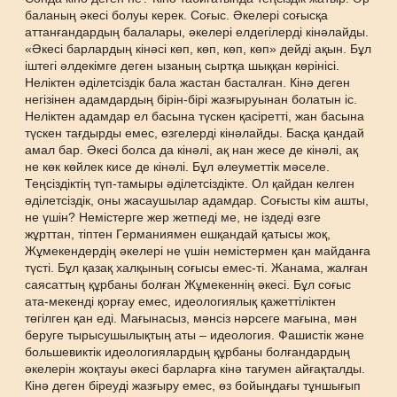
баланың әкесі болуы керек. Соғыс. Әкелері соғысқа
аттанғандардың балалары, әкелері елдегілерді кінәлайды.
«Әкесі барлардың кінәсі көп, көп, көп, көп» дейді ақын. Бұл
іштегі әлдекімге деген ызаның сыртқа шыққан көрінісі.
Неліктен әділетсіздік бала жастан басталған. Кінә деген
негізінен адамдардың бірін-бірі жазғыруынан болатын іс.
Неліктен адамдар ел басына түскен қасіретті, жан басына
түскен тағдырды емес, өзгелерді кінәлайды. Басқа қандай
амал бар. Әкесі болса да кінәлі, ақ нан жесе де кінәлі, ақ
не көк көйлек кисе де кінәлі. Бұл әлеуметтік мәселе.
Теңсіздіктің түп-тамыры әділетсіздікте. Ол қайдан келген
әділетсіздік, оны жасаушылар адамдар. Соғысты кім ашты,
не үшін? Немістерге жер жетпеді ме, не іздеді өзге
жұрттан, тіптен Германиямен ешқандай қатысы жоқ,
Жұмекендердің әкелері не үшін немістермен қан майданға
түсті. Бұл қазақ халқының соғысы емес-ті. Жанама, жалған
саясаттың құрбаны болған Жұмекеннің әкесі. Бұл соғыс
ата-мекенді қорғау емес, идеологиялық қажеттіліктен
төгілген қан еді. Мағынасыз, мәнсіз нәрсеге мағына, мән
беруге тырысушылықтың аты – идеология. Фашистік және
большевиктік идеологиялардың құрбаны болғандардың
әкелерін жоқтауы әкесі барларға кінә тағумен айғақталды.
Кінә деген біреуді жазғыру емес, өз бойыңдағы тұншығып