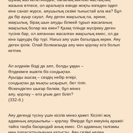
жазына өтпесе, ол аралықта өзінде жоқты өзгеден іздеп
кінә санап жүрсе, аяушылық сезімі тыныстай ала ма? Бұл
да бір ауыр сауал. Аяу деген жақсылық па, әрине,
жақсылық, бірақ шын аяуды білмей тұрып жасағаның
жақсылық болар ма екен? Қазақ тілінде мүсіркеу деген
түсінік бар, ол аяғаннан жасалған жақсылық емес, ол да
кінә іздеудің бір түрі. Нағыз аяу үшін батылдық керек. Аяу
деген ірілік. Олай болмағанда аяу мен қорлау егіз болып
кетпек.
Ал әлдекім бізді де аяп, болды ұққан –
Әлдекімге өшіктік біз сондықтан.
Ауызды ашсақ – сөздің небір өткірі,
сондықтан да мықты ысқырып, бет тіліп.
Өскендіктен шығар бәлкім, бұл мінез
аяу, қорлау – егіз ұғым деп біліп?
(332-б.)
Аяу дегенді түсіну үшін кісілік мінез қажет. Кісілігі жоқ
адамның аяушылығы – қорлау. Өмірде бұл екеуінің аражігі
тайға таңба басқандай анық емес. Ол адамның талғамы
мен парасаттылығына қатысты. Аяу сезімі неден