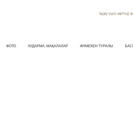
Іздеу үшін мәтінді ен
ФОТО
АУДАРМА, МАҚАЛАЛАР
ЖҰМЕКЕН ТУРАЛЫ
БАС