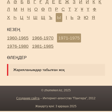
А
Ә
Б
В
Г
Ғ
Д
Е
Ё
Ж
З
И
Й
К
Қ
Л
М
Н
Ң
О
Ө
П
Р
С
Т
У
Ұ
Ү
Ф
Х
Һ
Ц
Ч
Ш
Щ
Ъ
Ы
І
Ь
Э
Ю
Я
КЕЗЕҢ
1960-1965
1966-1970
1971-1975
1976-1980
1981-1985
ӨЛЕҢДЕР
Жарияланымдар табылған жоқ
© zhumeken.kz, 2025
Создание сайта
– Интернет-агентство "Пантера", 2012
Жаңарту күні: 3 қараша 2025