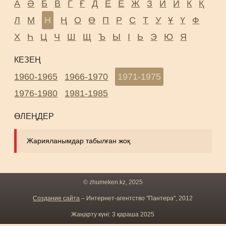
А
Ә
Б
В
Г
Ғ
Д
Е
Ё
Ж
З
И
Й
К
Қ
Л
М
Н
Ң
О
Ө
П
Р
С
Т
У
Ұ
Ү
Ф
Х
Һ
Ц
Ч
Ш
Щ
Ъ
Ы
І
Ь
Э
Ю
Я
КЕЗЕҢ
1960-1965
1966-1970
1971-1975
1976-1980
1981-1985
ӨЛЕҢДЕР
Жарияланымдар табылған жоқ
© zhumeken.kz, 2025
Создание сайта
– Интернет-агентство "Пантера", 2012
Жаңарту күні: 3 қараша 2025