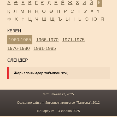
А
Ә
Б
В
Г
Ғ
Д
Е
Ё
Ж
З
И
Й
К
Қ
Л
М
Н
Ң
О
Ө
П
Р
С
Т
У
Ұ
Ү
Ф
Х
Һ
Ц
Ч
Ш
Щ
Ъ
Ы
І
Ь
Э
Ю
Я
КЕЗЕҢ
1960-1965
1966-1970
1971-1975
1976-1980
1981-1985
ӨЛЕҢДЕР
Жарияланымдар табылған жоқ
© zhumeken.kz, 2025
Создание сайта
– Интернет-агентство "Пантера", 2012
Жаңарту күні: 3 қараша 2025