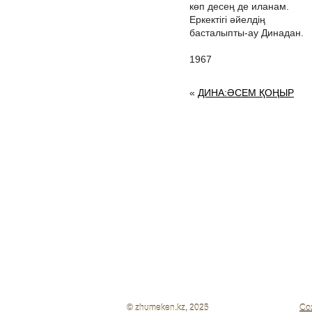
көп десең де иланам.
Еркектігі әйелдің
басталыпты-ау Динадан.
1967
«
ДИНА:ӘСЕМ ҚОҢЫР
© zhumeken.kz, 2025
Со