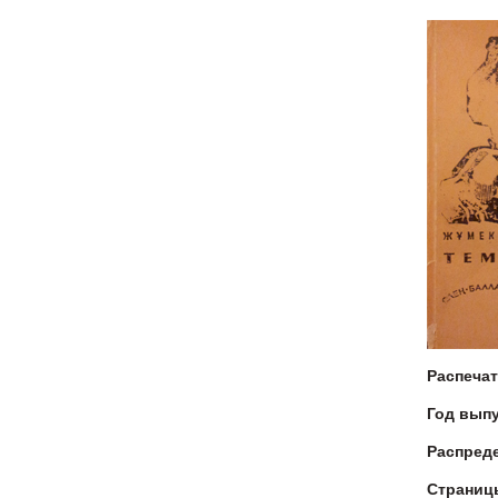
Распеча
Год вып
Распред
Страниц