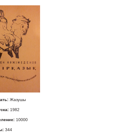
тать:
Жазушы
уска:
1982
еление:
10000
ы:
344