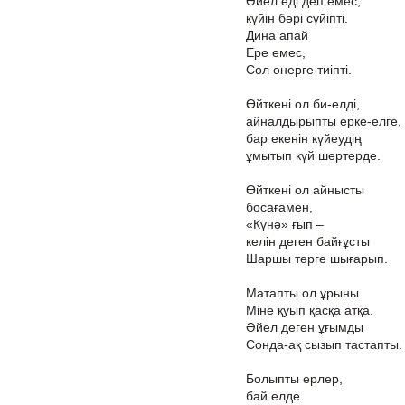
Әйел еді деп емес,
күйін бәрі сүйіпті.
Дина апай
Ере емес,
Сол өнерге тиіпті.
Өйткені ол би-елді,
айналдырыпты ерке-елге,
бар екенін күйеудің
ұмытып күй шертерде.
Өйткені ол айнысты
босағамен,
«Күнә» ғып –
келін деген байғұсты
Шаршы төрге шығарып.
Матапты ол ұрыны
Міне қуып қасқа атқа.
Әйел деген ұғымды
Сонда-ақ сызып тастапты.
Болыпты ерлер,
бай елде