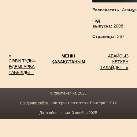
Распечатать:
Атамұр
Год
выпуска:
2008
Страницы:
367
«
МЕНІҢ
АБАЙСЫЗ
СӘБИ ТУДЫ–
ҚАЗАҚСТАНЫМ
КЕТКЕН
ӘДЕМІ АРБА
ТАЛАЙДЫ… »
ТАБЫЛДЫ…
© zhumeken.kz, 2025
Создание сайта
– Интернет-агентство "Пантера", 2012
Дата обновления: 3 ноября 2025