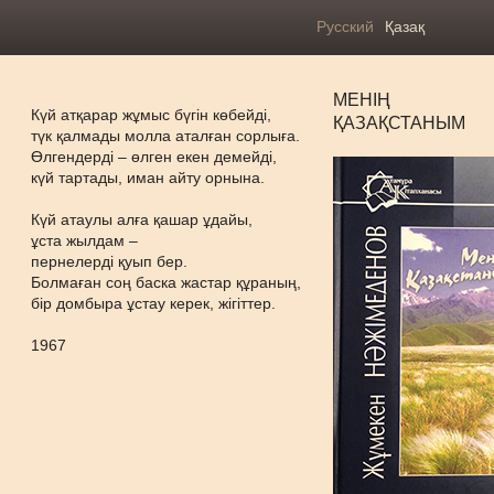
Русский
Қазақ
МЕНІҢ
Күй атқарар жұмыс бүгін көбейді,
ҚАЗАҚСТАНЫМ
түк қалмады молла аталған сорлыға.
Өлгендерді – өлген екен демейді,
күй тартады, иман айту орнына.
Күй атаулы алға қашар ұдайы,
ұста жылдам –
пернелерді қуып бер.
Болмаған соң баска жастар құраның,
бір домбыра ұстау керек, жігіттер.
1967