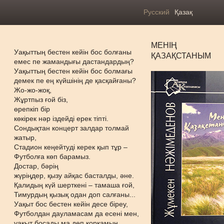
Русский
Қазақ
МЕНІҢ
Уақыттың бестен кейін бос болғаны
ҚАЗАҚСТАНЫМ
емес пе жамандығы дастандардың?
Уақыттың бестен кейін бос болмағы
демек пе ең күйшінің де қасқайғаны?
Жо-жо-жоқ,
Жұртпыз ғой біз,
өрепкіп бір
көкірек нәр іздейді ерек тіпті.
Сондықтан концерт залдар толмай
жатыр,
Стадион кеңейтуді керек қып тұр –
Футболға көп барамыз.
Достар, бәрің
жүріңдер, қызу айқас басталды, әне.
Қалидың күй шерткені – тамаша ғой,
Тимурдың қызық одан доп салғаны...
Уақыт бос бестен кейін десе біреу,
Футболдан дауламасам да есені мен,
уақыт босады ма деп қорқамын