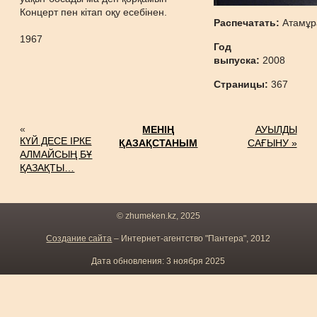
Концерт пен кітап оқу есебінен.
Распечатать:
Атамұр
1967
Год
выпуска:
2008
Страницы:
367
«
МЕНІҢ
АУЫЛДЫ
КҮЙ ДЕСЕ ІРКЕ
ҚАЗАҚСТАНЫМ
САҒЫНУ »
АЛМАЙСЫҢ БҰ
ҚАЗАҚТЫ…
© zhumeken.kz, 2025
Создание сайта
– Интернет-агентство "Пантера", 2012
Дата обновления: 3 ноября 2025