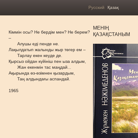
Русский
Қазақ
МЕНІҢ
Кіммін осы? Не бердім мен? Не берем?
ҚАЗАҚСТАНЫМ
–
Алушы еді пенде не.
Лақылдатып жалынды жыр төгер ем –
Тарлау екен кеуде де.
Қырсыз ойдан күйініш пен ыза алдым,
Жан екенмін тас маңдай...
Ақырында өз-өзімнен қызардым,
Таң алдындағы аспандай.
1965