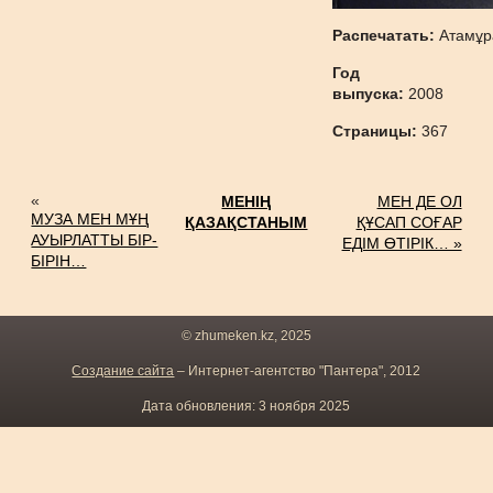
Распечатать:
Атамұр
Год
выпуска:
2008
Страницы:
367
«
МЕНІҢ
МЕН ДЕ ОЛ
МУЗА МЕН МҰҢ
ҚАЗАҚСТАНЫМ
ҚҰСАП СОҒАР
АУЫРЛАТТЫ БІР-
ЕДІМ ӨТІРІК… »
БІРІН…
© zhumeken.kz, 2025
Создание сайта
– Интернет-агентство "Пантера", 2012
Дата обновления: 3 ноября 2025