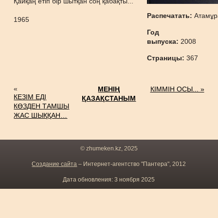
Қайқаң етіп бір шытқан соң қабақты...
Распечатать:
Атамұр
1965
Год
выпуска:
2008
Страницы:
367
«
МЕНІҢ
КІММІН ОСЫ... »
КЕЗІМ ЕДІ
ҚАЗАҚСТАНЫМ
КӨЗДЕН ТАМШЫ
ЖАС ШЫҚҚАН…
© zhumeken.kz, 2025
Создание сайта
– Интернет-агентство "Пантера", 2012
Дата обновления: 3 ноября 2025