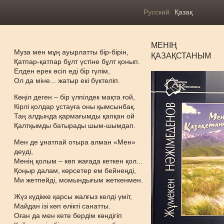
Русский
Қазақ
МЕНІҢ
Муза мен мұң ауырлатты бір-бірін,
ҚАЗАҚСТАНЫМ
Қатпар-қатпар бұлт үстіне бұлт қонып.
Елден ерек өсіп еді бір гүлім,
Ол да міне... жатыр екі бүктеліп.
Көңіл деген – бір үлпілдек мақта ғой,
Кірлі қолдар ұстауға оны қымсынбақ.
Таң алдында қармағымды қапқан ой
Қалтқымды батырады шым-шымдап.
Мен де ұнатпай отыра алман «Мен»
деуді,
Менің қолым – көп жағада кеткен қол...
Қоңыр далам, көрсетер ем бейнеңді,
Ми жетпейді, момындығым жеткенмен.
Жүз күдікке қарсы жалғыз келді үміт,
Майдан ізі көп өлікті санатты.
Оған да мен кете бердім көндігіп