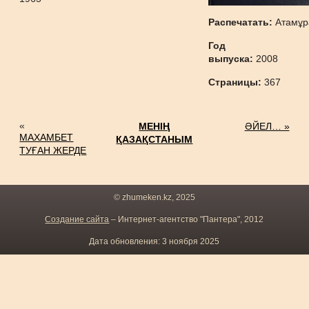
Распечатать:
Атамұр
Год
выпуска:
2008
Страницы:
367
«
МЕНІҢ
ӘЙЕЛ… »
МАХАМБЕТ
ҚАЗАҚСТАНЫМ
ТУҒАН ЖЕРДЕ
© zhumeken.kz, 2025
Создание сайта
– Интернет-агентство "Пантера", 2012
Дата обновления: 3 ноября 2025