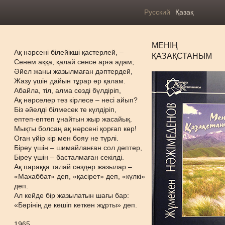
Русский
Қазақ
МЕНІҢ
Ақ нәрсені білейікші қастерлей, –
ҚАЗАҚСТАНЫМ
Сенем аққа, қалай сенсе арға адам;
Әйел жаны жазылмаған дәптердей,
Жазу үшін дайын тұрар әр қалам.
Абайла, тіл, алма сөзді бүлдіріп,
Ақ нәрселер тез кірлесе – несі айып?
Біз әйелді білмесек те күлдіріп,
ептеп-ептеп ұнайтын жыр жасайық.
Мықты болсаң ақ нәрсені қорғап көр!
Оған үйір кір мен бояу не түрлі.
Біреу үшін – шимайланған сол дәптер,
Біреу үшін – басталмаған секілді.
Ақ параққа талай сөздер жазылар –
«Махаббат» деп, «қасірет» деп, «күлкі»
деп.
Ал кейде бір жазылатын шағы бар:
«Бәрінің де көшіп кеткен жұрты» деп.
1965