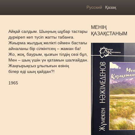
Русский
Қазақ
МЕНІҢ
Айқай салдым. Шыңның шұбар тастары
ҚАЗАҚСТАНЫМ
дүркіреп кеп түсіп жатты табанға.
Жиырма жылдық желікті оймен бастағы
айналаны бір сілкінтсең – жаман ба!
Жо, жоқ, баурым, қызғын тілдің сөзі бұл,
Мен – шың үшін үн қатамын шалғайдан.
Жаңғырықсыз ұлылығын өзінің
білер еді шың қайдан?!
1965