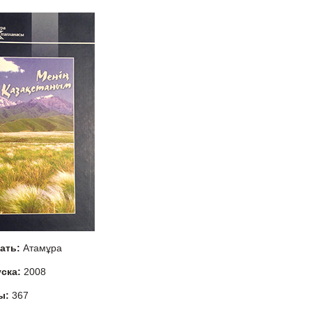
тать:
Атамұра
уска:
2008
ы:
367