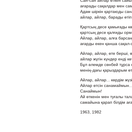
Сан-сан айлар өткен сайы
ағарады сақалдар мен са
Адам шіркін қартаюды сан
айлар, айлар, барады өтіп
Қартсың десе қамығады кө
қартсың десе қалғиды орм
Айлар, айлар, алға барсаң
ағарды екен қанша сақал-
Айлар, айлар, өте берші, ө
айлар жүгін күндер енді кө
Бұл әлемде сөнбей тұрса о
менің-дағы қарыздарым өт
Айлар, айлар... көрдім жүз
Айлар өтсін санамаймын..
Санаймын!
Ай өткенін мен туғалы тал
самайына қарап білдім аға
1963, 1982