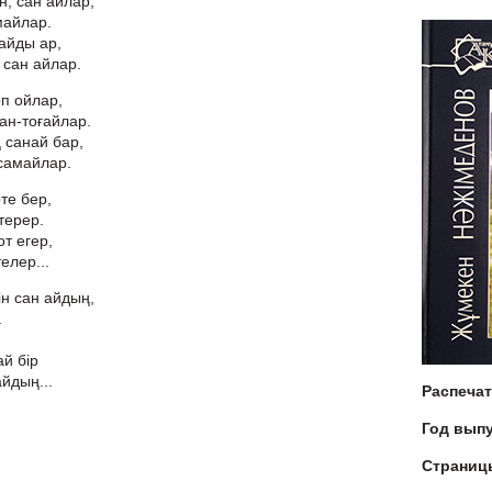
н, сан айлар,
майлар.
айды ар,
 сан айлар.
п ойлар,
ан-тоғайлар.
 санай бар,
самайлар.
те бер,
терер.
т егер,
елер...
ін сан айдың,
.
ай бір
йдың...
Распеча
Год вып
Страниц