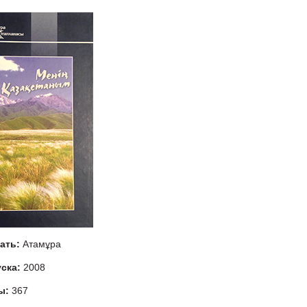
тать:
Атамұра
уска:
2008
ы:
367