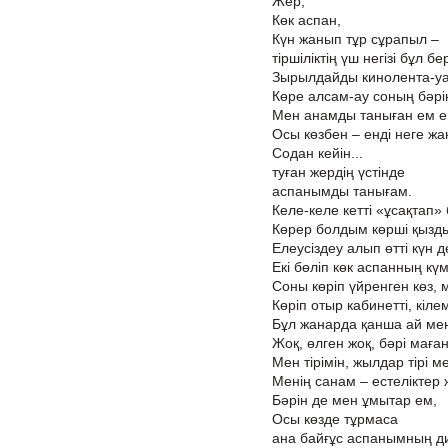
Жер,
Көк аспан,
Күн жанып тұр сұрапыл –
тіршіліктің үш негізі бұл бер
Зырылдайды кинолента-уа
Көре алсам-ау соның бәрі
Мен анамды таныған ем е
Осы көзбен – енді неге ж
Содан кейін...
туған жердің үстінде
аспанымды танығам.
Келе-келе кетті «ұсақтап» 
Көрер болдым көрші қызд
Елеусіздеу алып өтті күн де
Екі бөліп көк аспанның күм
Соны көріп үйренген көз, м
Көріп отыр кабинетті, кілем
Бұл жанарда қанша ай мен
Жоқ, өлген жоқ, бәрі маған
Мен тірімін, жылдар тірі м
Менің санам – естеліктер 
Бәрін де мен ұмытар ем,
Осы көзде тұрмаса
ана байғұс аспанымның ди