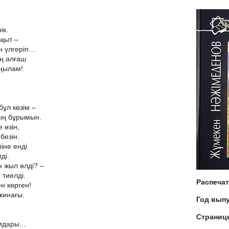
ік.
қыт –
н үлгеріп…
ң алғаш
аңылам!
бұл көзім –
ың бұрымын.
 өзін,
безін.
іне енді
ді.
 жыл өлді? –
 тиелді.
Распеча
ен көрген!
жинағы.
Год вып
Страниц
дары...