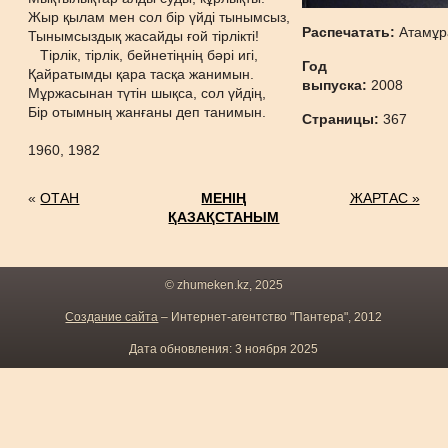
Жыр қылам мен сол бір үйді тынымсыз,
Распечатать:
Атамұр
Тынымсыздық жасайды ғой тірлікті!
Тірлік, тірлік, бейнетіңнің бәрі игі,
Год
Қайратымды қара тасқа жанимын.
выпуска:
2008
Мұржасынан түтін шықса, сол үйдің,
Бір отымның жанғаны деп танимын.
Страницы:
367
1960, 1982
«
ОТАН
МЕНІҢ
ЖАРТАС »
ҚАЗАҚСТАНЫМ
© zhumeken.kz, 2025
Создание сайта
– Интернет-агентство "Пантера", 2012
Дата обновления: 3 ноября 2025