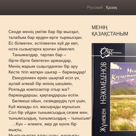
Русский
Қазақ
МЕНІҢ
Сенде менің үмітім бар бір мысқал,
ҚАЗАҚСТАНЫМ
талабым бар өрден-өрге тырмысқан.
Ес білмеген, естілмеген күй де көп,
нота-сызықтарға қонған үймелеп.
Танымалдар, тарлан бар –
бірте-бірте биіктеген армандар,
Менің жарым сықылданған бір ару
Кесте тігіп жатқан шығар – бармаңдар!
Емеурінмен еркін шықпай есіл үн,
аулай алмай бір әнінің шешімін,
Рояльда композитор отыр ма?
бармаңдаршы, қақпаңдаршы есігін.
Бөлмеші ойын, сезімдердің гүлі үшін,
Күй жазады ол, жасырады мұнысын.
Сол бір үйден тынымсыздық сезем мен,
тынымсыздық, тынымсыздық – тынысым!
...Күн – әлемге, жер де күнге бір
мықты,
Мықтылықтар алды суды, кұрлықты.