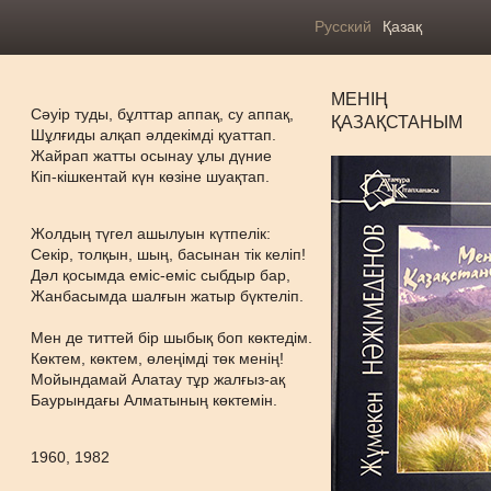
Русский
Қазақ
МЕНІҢ
Сәуір туды, бұлттар аппақ, су аппақ,
ҚАЗАҚСТАНЫМ
Шұлғиды алқап әлдекімді қуаттап.
Жайрап жатты осынау ұлы дүние
Кіп-кішкентай күн көзіне шуақтап.
Жолдың түгел ашылуын күтпелік:
Секір, толқын, шың, басынан тік келіп!
Дәл қосымда еміс-еміс сыбдыр бар,
Жанбасымда шалғын жатыр бүктеліп.
Мен де титтей бір шыбық боп көктедім.
Көктем, көктем, өлеңімді төк менің!
Мойындамай Алатау тұр жалғыз-ақ
Баурындағы Алматының көктемін.
1960, 1982