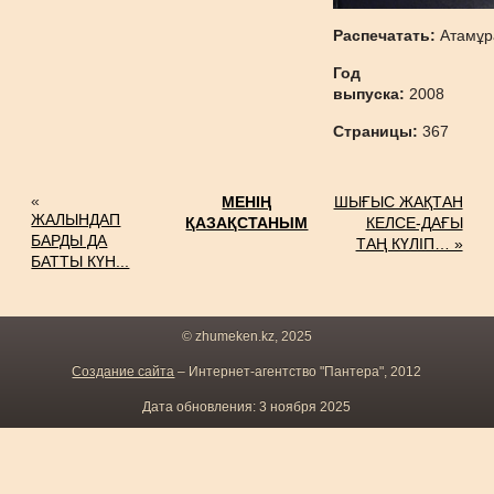
Распечатать:
Атамұр
Год
выпуска:
2008
Страницы:
367
«
МЕНІҢ
ШЫҒЫС ЖАҚТАН
ЖАЛЫНДАП
ҚАЗАҚСТАНЫМ
КЕЛСЕ-ДАҒЫ
БАРДЫ ДА
ТАҢ КҮЛІП… »
БАТТЫ КҮН...
© zhumeken.kz, 2025
Создание сайта
– Интернет-агентство "Пантера", 2012
Дата обновления: 3 ноября 2025