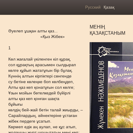
Русский
Қазақ
МЕНІҢ
Әуелеп ұшқан алты қаз...
ҚАЗАҚСТАНЫМ
«Қыз Жібек»
1
Көл жағалай үкіленген кіл құрақ,
сол құрақтың арасымен сылдырап
көлге құйып жататұғын бір бұлақ.
Күннің алтын кірпіктері сөнгенде
су бетіне көлеңке боп көлбеңдеп,
Алты қаз кеп қонатұғын сол көлге;
Ұзын мойын бөтелкедей бүйірлі
алты қаз кеп қонған шақта
бұйығы
көлдің бей-жай бетін талай жиырды, –
Сарайлардың, әйнектеріне ұстаған
жібек пердеге ұсатып.
Көрмеп едік аң аулап, не құс атып,
жолаушы жұрт шошытатын мені кеп: