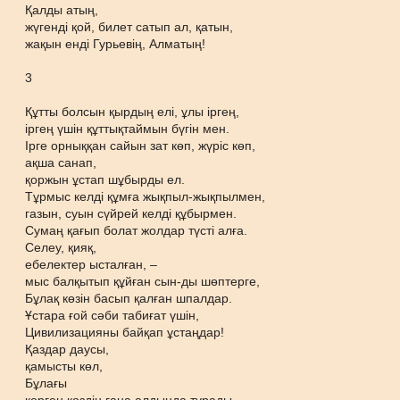
Қалды атың,
жүгенді қой, билет сатып ал, қатын,
жақын енді Гурьевің, Алматың!
3
Құтты болсын қырдың елі, ұлы іргең,
іргең үшін құттықтаймын бүгін мен.
Ірге орныққан сайын зат көп, жүріс көп,
ақша санап,
қоржын ұстап шұбырды ел.
Тұрмыс келді құмға жықпыл-жықпылмен,
газын, суын сүйрей келді құбырмен.
Сумаң қағып болат жолдар түсті алға.
Селеу, қияқ,
ебелектер ысталған, –
мыс балқытып құйған сын-ды шөптерге,
Бұлақ көзін басып қалған шпалдар.
Ұстара ғой сәби табиғат үшін,
Цивилизацияны байқап ұстаңдар!
Қаздар даусы,
қамысты көл,
Бұлағы