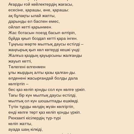
Ағарды ғой көйлектердің жағасы,
есесіне, қарашы, әне, қарашы:
ақ бұлақты ылай жапты,
дарынды ел баспен емес,
ойлап кетті қарынмен.
Жас ботасын поезд басып өлтіріп,
бұйда қиып боздап кетті қара інген.
Тұңғыш мәрте мылтық даусы естілді –
жаңғырық қып көл көтерді кешкі үнді:
Жалғыз қаздың қауырсыны жалғанды
жауып кетті,
Төлегені өлгенмен
ұлы жырдың алты қазы қалған-ды.
әлденені жасырғандай болды дала
көлгіртіп –
бес қаз келіп қонды сол күн көлге үркіп.
Тағы бір күн мылтық даусы естілді,
мылтық ол күн шошытпады ешкімді.
Түтін тұрды көлдің жүзін көлгіртіп,
енді көлге төрт қаз келіп қонды үркіп.
Рюкзакті кісілердің түр-түрі
келіп жатты,
ауада шаң кілкіді,