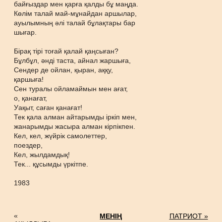
байғыздар мен қарға қалды бұ маңда.
Көлім талай май-мұнайдан аршылар,
ауылымның әлі талай бұлақтары бар
шығар.
Бірақ тірі тоғай қалай қаңсыған?
Бұлбұл, әнді таста, айнал жаршыға,
Сендер де ойлан, қыран, аққу,
қаршыға!
Сен туралы ойламаймын мен ағат,
о, қанағат,
Уақыт, саған қанағат!
Тек қала алман айтарымды іркіп мен,
жанарымды жасыра алман кірпікпен.
Кел, кел, жүйрік самолеттер,
поездер,
Кел, жылдамдық!
Тек... құсымды үркітпе.
1983
«
МЕНІҢ
ПАТРИОТ »