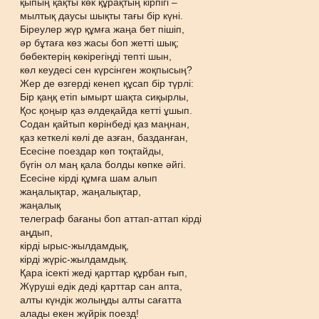
қыпың қақты көк құрақтың кірпігі –
мылтық даусы шықты тағы бір күні.
Біреулер жүр құмға жаңа бет пішіп,
әр бұтаға көз жасы боп жетті шық;
бөбектерің көкірегіңді тепті шын,
көл кеудесі сен күрсінген жоқпысың?
Жер де өзгерді кенеп құсап бір түрлі:
Бір қаңқ етіп ымырт шақта сиқырлы,
Қос қоңыр қаз әлдеқайда кетті ұшып.
Содан қайтып көрінбеді қаз маңнан,
қаз кеткелі көлі де азған, базданған,
Есесіне поездар көп тоқтайды,
бүгін ол маң қала болды көпке әйгі.
Есесіне кірді құмға шам алып
жаңалықтар, жаңалықтар,
жаңалық
телеграф бағаны боп аттап-аттап кірді
аңдып,
кірді ырыс-жылдамдық,
кірді жүріс-жылдамдық.
Қара ісекті жеді қарттар құрбан ғып,
Жүруші едік деді қарттар сан апта,
алты күндік жолыңды алты сағатта
алады екен жүйрік поезд!