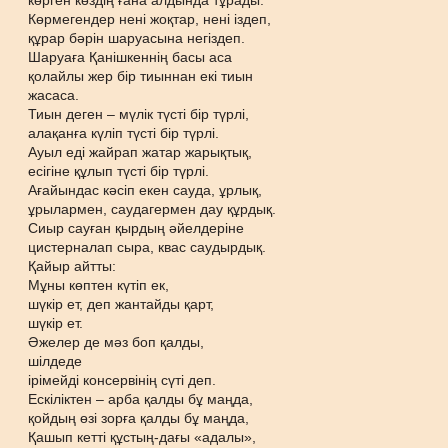
көрген көздің ғана алдында тұрады.
Көрмегендер нені жоқтар, нені іздеп,
құрар бәрін шаруасына негіздеп.
Шаруаға Қанішкеннің басы аса
қолайлы жер бір тиыннан екі тиын
жасаса.
Тиын деген – мүлік түсті бір түрлі,
алақанға күліп түсті бір түрлі.
Ауыл еді жайрап жатар жарықтық,
есігіне құлып түсті бір түрлі.
Ағайындас кәсіп екен сауда, ұрлық,
ұрылармен, саудагермен дау құрдық.
Сиыр сауған қырдың әйелдеріне
цистерналап сыра, квас саудырдық.
Қайыр айтты:
Мұны көптен күтіп ек,
шүкір ет, деп жантайды қарт,
шүкір ет.
Әжелер де мәз боп қалды,
шілдеде
ірімейді консервінің сүті деп.
Ескіліктен – арба қалды бұ маңда,
қойдың өзі зорға қалды бұ маңда,
Қашып кетті құстың-дағы «адалы»,