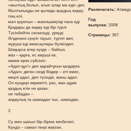
«мылтық болып, атып алар ма еді» деп.
Распечатать:
Атамұр
Мылтығыңды не қылады қырдың аңқау;
паң елі,
Год
мал қоритын – маялыаяқтар ғана еді.
выпуска:
2008
Қаздары да аңқау еді бір түрлі.
Түсінбейтін сескенуді, үркуді.
Страницы:
367
Әлденені сүңгіп тауып, түртіп жеп,
жүруші еді жемсаулары бүлкілдеп.
Шақырса егер күзде – байғыз,
жаз – қарға, ес көруші ек,
көкем ерек сүйсініп:
«Адал құс!» деп қарайтұғын қаздарға.
«Адал» деген сөзді біздер – еті емес,
көңілі адал, деп түсіндік, жаны адал.
Ол күндері көрмепті, рас, жан адам
қаздың етін не қазан,
не табадан –
аңқаулық та шамадан тыс, шамадан.
2
Су мен шағыл бір-біріне мінбелеп,
Күндіз – самал теңіз жақтан,