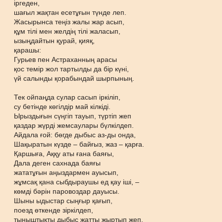
іргеден,
шағыл жақтан есетұғын түнде леп.
Жасырынса теңіз жалы жар асып,
құм тілі мен желдің тілі жаласып,
ызыңдайтын қурай, қияқ,
қарашы:
Гурьев пен Астраханның арасы
қос темір жол тартылды да бір күні,
үй салынды қорабындай шырпының.
Тек ойпаңда сулар сасып іркіліп,
су бетінде көгілдір май кілкіді.
Ырыздығын сүңгіп тауып, түртіп жеп
қаздар жүрді жемсаулары бүлкілдеп.
Айдала ғой: бөгде дыбыс аз-ды онда,
Шақыратын күзде – байғыз, жаз – қарға.
Қаршыға, Аққу аты ғана баяғы,
Дала деген сахнада баяғы
жататұғын аңыздармен ауысып,
жұмсақ қана сыбдыраушы ед қау іші, –
көмді бәрін паровоздар дауысы.
Шыны ыдыстар сыңғыр қағып,
поезд өткенде зіркілдеп,
тыныштықты дыбыс жатты жыртып жеп.