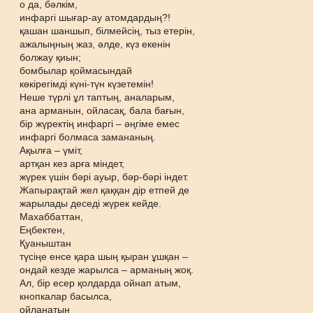
о да, бәлкім,
инфаргі шығар-ау атомдардың?!
қашан шаншып, білмейсің, тыз етерін,
ажалыңның жаз, әлде, күз екенін
болжау қиын;
бомбылар қоймасындай
көкірегімді күні-түн күзетемін!
Неше түрлі ұл таптың, аналарым,
ана арманын, ойласақ, бала бағын,
бір жүректің инфаргі – әңгіме емес
инфаргі болмаса замананың.
Ақылға – үміт,
артқан кез арға міндет,
жүрек үшін бәрі ауыр, бәр-бәрі індет.
Жапырақтай жел қаққан дір етпей де
жарылады деседі жүрек кейде.
Махаббаттан,
Еңбектен,
Қуаныштан
түсіңе енсе қара шың қыран ұшқан –
ондай кезде жарылса – арманың жоқ.
Ал, бір есер қолдарда ойнап атым,
кнопкалар басылса,
ойланатын