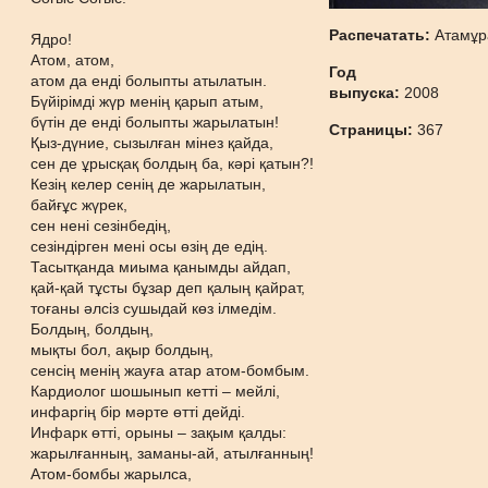
Распечатать:
Атамұр
Ядро!
Атом, атом,
Год
атом да енді болыпты атылатын.
выпуска:
2008
Бүйірімді жүр менің қарып атым,
бүтін де енді болыпты жарылатын!
Страницы:
367
Қыз-дүние, сызылған мінез қайда,
сен де ұрысқақ болдың ба, кәрі қатын?!
Кезің келер сенің де жарылатын,
байғұс жүрек,
сен нені сезінбедің,
сезіндірген мені осы өзің де едің.
Тасытқанда миыма қанымды айдап,
қай-қай тұсты бұзар деп қалың қайрат,
тоғаны әлсіз сушыдай көз ілмедім.
Болдың, болдың,
мықты бол, ақыр болдың,
сенсің менің жауға атар атом-бомбым.
Кардиолог шошынып кетті – мейлі,
инфаргің бір мәрте өтті дейді.
Инфарк өтті, орыны – зақым қалды:
жарылғанның, заманы-ай, атылғанның!
Атом-бомбы жарылса,