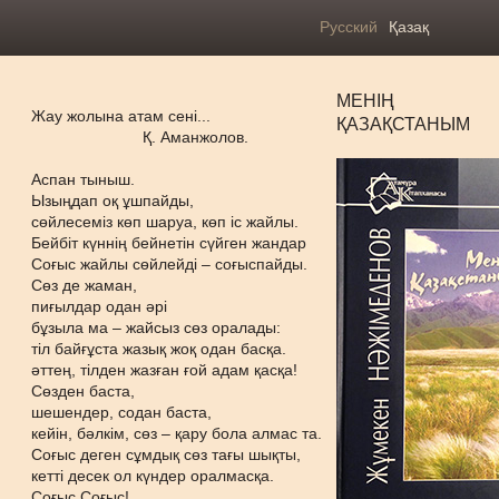
Русский
Қазақ
МЕНІҢ
Жау жолына атам сені...
ҚАЗАҚСТАНЫМ
Қ. Аманжолов.
Аспан тыныш.
Ызыңдап оқ ұшпайды,
сөйлесеміз көп шаруа, көп іс жайлы.
Бейбіт күннің бейнетін сүйген жандар
Соғыс жайлы сөйлейді – соғыспайды.
Сөз де жаман,
пиғылдар одан әрі
бұзыла ма – жайсыз сөз оралады:
тіл байғұста жазық жоқ одан басқа.
әттең, тілден жазған ғой адам қасқа!
Сөзден баста,
шешендер, содан баста,
кейін, бәлкім, сөз – қару бола алмас та.
Соғыс деген сұмдық сөз тағы шықты,
кетті десек ол күндер оралмасқа.
Соғыс Соғыс!