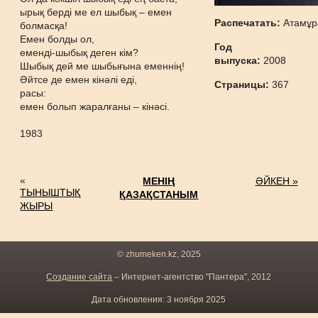
ырық берді ме ел шыбық – емен
Распечатать:
Атамұр
болмасқа!
Емен болды ол,
Год
еменді-шыбық деген кім?
выпуска:
2008
Шыбық дей ме шыбығына еменнің!
Әйтсе де емен кінәлі еді,
Страницы:
367
расы:
емен болып жаралғаны – кінәсі.
1983
«
МЕНІҢ
ӘЙКЕН »
ТЫНЫШТЫҚ
ҚАЗАҚСТАНЫМ
ЖЫРЫ
© zhumeken.kz, 2025
Создание сайта
– Интернет-агентство "Пантера", 2012
Дата обновления: 3 ноября 2025