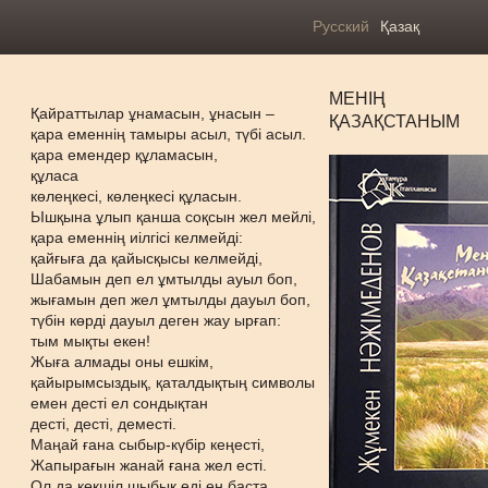
Русский
Қазақ
МЕНІҢ
Қайраттылар ұнамасын, ұнасын –
ҚАЗАҚСТАНЫМ
қара еменнің тамыры асыл, түбі асыл.
қара емендер құламасын,
құласа
көлеңкесі, көлеңкесі құласын.
ЬІшқына ұлып қанша соқсын жел мейлі,
қара еменнің иілгісі келмейді:
қайғыға да қайысқысы келмейді,
Шабамын деп ел ұмтылды ауыл боп,
жығамын деп жел ұмтылды дауыл боп,
түбін көрді дауыл деген жау ырғап:
тым мықты екен!
Жыға алмады оны ешкім,
қайырымсыздық, қаталдықтың символы
емен десті ел сондықтан
десті, десті, деместі.
Маңай ғана сыбыр-күбір кеңесті,
Жапырағын жанай ғана жел есті.
Ол да көкшіл шыбық еді ең баста,