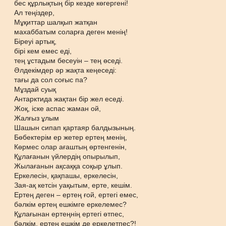
бес құрлықтың бір кезде көгергені!
Ал теңіздер,
Мұқиттар шалқып жатқан
махаббатым соларға деген менің!
Біреуі артық,
бірі кем емес еді,
тең ұстадым бесеуін – тең өседі.
Әлдекімдер әр жақта кеңеседі:
тағы да сол соғыс па?
Мұздай суық
Антарктида жақтан бір жел еседі.
Жоқ, іске аспас жаман ой,
Жалғыз ұлым
Шашын сипап қартаяр балдызының.
Бөбектерім ер жетер ертең менің,
Көрмес олар ағаштың өртенгенін,
Құлағанын үйлердің опырылып,
Жылағанын ақсаққа соқыр ұлып.
Еркелесін, қақпашы, еркелесін,
Зая-ақ кетсін уақытым, ерте, кешім.
Ертең деген – ертең ғой, ертегі емес,
бәлкім ертең ешкімге еркелемес?
Құлағынан ертеңнің ертегі өтпес,
бәлкім, ертең ешкім де еркелетпес?!