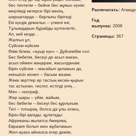
бес тентегім – бейне бес жұмыс күнім:
Распечатать:
Атамұр
көңілімді көтерсе бірі менің,
шаршатарда – барлығы бірігеді.
Год
Екі күндік демалыс – үлкені екі,
выпуска:
2008
Тұлымдарын бұрайды күлтелетіп,
Ал, кей кезде...
Страницы:
367
Жалғыз ұл,
Сүйсем-күйсем
Өзім білем, «ауыр күн» – Дүйсембім сол.
Бес бөбегім, бесеуі де асыл маған,
асыл оймен жаңарам, жасылданам.
Бірін сүйсем – масайып қаламын да,
екіншісін иіскеп – басым жазам.
Жеке зерттер әр тастың кескін-қырын
тас астынан, геолог, естілді үнің...
Мен – географ,
Жер шары – үйім, жайым,
бес бөбегім – бесеуі бес құрлығым.
Тегі – топырақ, болса да ұлы атағы,
Бірін-бірі қағады, құлатады:
Африканы жылатса Америка,
Евразия болып мен жұбатамын.
Жел-ауаға айналса егер демім,