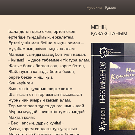
Русский
Қазақ
МЕНІҢ
Бала деген ерке екен, ертегі екен,
ҚАЗАҚСТАНЫМ
ертегіше тыңдаймын, еркелетем.
Ертегі үшін мен бейне мықты роман –
мұқабамның өзімен ықтыра алам.
Маймыл сын-ды мазақ боп түкті надан,
«Қызық!» – десе төбеммен тік тұра алам.
Жатыс бөлек болған соң, көрпе бөтен,
Жайлауына қашады бөрте бөкен,
бөрте бөкен – кіші қыз,
Күн көрінген
Зың еткізіп құлағын шерте кетем.
Шып-шып етіп тер шығып пысынаған
мұрнынан ақырын қысып алам.
Тер мөлтілдеп тұрса да гүл шығындай
Мұрны мұздай – күшіктің тұмсығындай.
Мақтап қоям:
«Бес» апсың, дұрыс күнім!»
Қызық көрем сондағы тұр-ұсқынын.
Мен егер де бір жұма уақыт болсам,