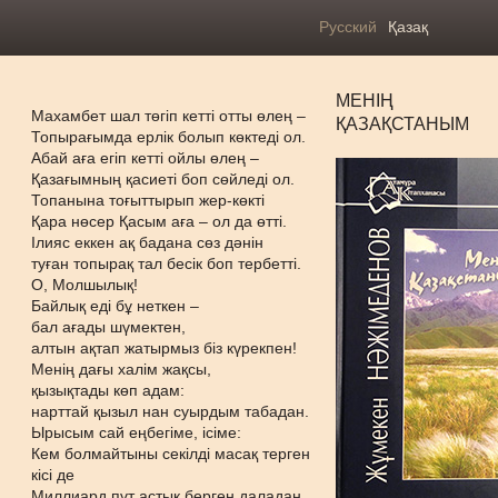
Русский
Қазақ
МЕНІҢ
Махамбет шал төгіп кетті отты өлең –
ҚАЗАҚСТАНЫМ
Топырағымда ерлік болып көктеді ол.
Абай аға егіп кетті ойлы өлең –
Қазағымның қасиеті боп сөйледі ол.
Топанына тоғыттырып жер-көкті
Қара нөсер Қасым аға – ол да өтті.
Ілияс еккен ақ бадана сөз дәнін
туған топырақ тал бесік боп тербетті.
О, Молшылық!
Байлық еді бұ неткен –
бал ағады шүмектен,
алтын ақтап жатырмыз біз күрекпен!
Менің дағы халім жақсы,
қызықтады көп адам:
нарттай қызыл нан суырдым табадан.
Ырысым сай еңбегіме, ісіме:
Кем болмайтыны секілді масақ терген
кісі де
Миллиард пұт астық берген даладан.