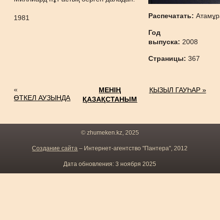
Распечатать:
Атамұр
1981
Год
выпуска:
2008
Страницы:
367
«
МЕНІҢ
ҚЫЗЫЛ ГАУҺАР »
ӨТКЕЛ АУЗЫНДА
ҚАЗАҚСТАНЫМ
© zhumeken.kz, 2025
Создание сайта
– Интернет-агентство "Пантера", 2012
Дата обновления: 3 ноября 2025