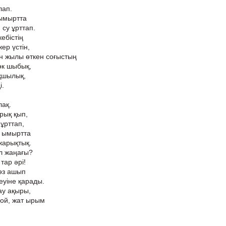
лап.
ымыртта
су ұрттап.
ебістің
ер үстін,
ын жылы өткен соғыстың
өк шыбық,
қшылық,
і.
лақ.
рық қып,
ұрттап,
, ымыртта
жарықтық.
л жаңағы?
тар әрі!
көз ашып
еуіне қарады.
ау ақыры,
ғой, жат ырым
,