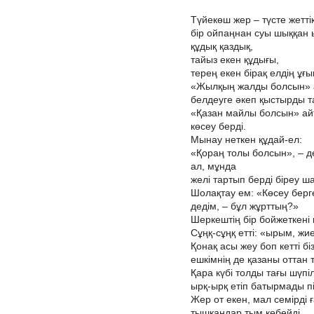
Түйекөш жер – түсте жеттік
бір ойпаңнан суы шыққан 
құдық қаздық,
тайыз екен құдығы,
терең екен бірақ елдің ұғ
«Жылқың жалды болсын» а
белдеуге әкеп қыстырды т
«Қазан майлы болсын» ай
көсеу берді.
Мынау неткен құдай-ел:
«Қораң толы болсын», – де
ал, мұнда
желі тартып берді біреу ш
Шолақтау ем: «Көсеу берге
дедім, – бұл жұрттың?»
Шеркештің бір бойжеткені 
Сұңқ-сұңқ етті: «ырым, жи
Қонақ асы жеу боп кетті біз 
ешкімнің де қазаны оттан т
Қара күбі толды тағы шүпі
ырқ-ырқ етіп батырмады пі
Жер от екен, мал семірді 
тышқандар тым көбейді,