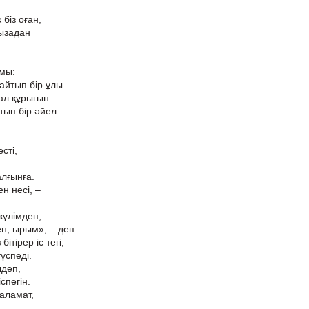
 біз оған,
ызадан
ымы:
йтып бір ұлы
ал құрығын.
тып бір әйел
сті,
алғынға.
н несі, –
күлімдеп,
ен, ырым», – деп.
бітірер іс тегі,
үспеді.
лдеп,
спегін.
ғаламат,