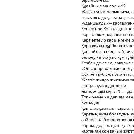
Ырымшыл ма,
Құдайшыл ма сол кісі?
Жақын ұғым алдыңғысы, с
ырымшылдық – қараңғылық
құдайшылдық – қартайғанн
Көшерінде Қошалақтан та
бәрі, бәлкім, кәріліктен б
Қарт әйтеуір қара інгенге 
Қара қойды құрбандығына
Қош айтысты ел, – әй, қиын
белбеуіне бір уыс құм түйі
Көзбен де емес, сақалымен
«Оң сапарға» жиылған жұрт
Сол көп күбір-сыбыр етті: 
Жетпіс жылда жылжымаған
іргеңді аудар деген кім,
кім зорлады мұны?!» – деп
Топырағың не деп ем мен
Күлімдеп,
Қақты арқамнан: «ырым, ұ
Қарттың аузы болатұғын д
сөйледі ол бір жаратқанды
барам, деді, жақын-жуық ж
қартайған соң қайын жұртт