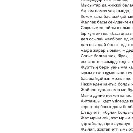
Мысықтар да жиі-жиі бала
Ақшам намаз уақытында, 
Көкем ғана бас шайқайтын 
Жалпақ басы секілденген к
Сақалымен, ойлы шолып ж
бір күні айтты: «басталат
дәл осылай желбіреп ед к
дәл осындай болып еді то
жақса жарар ырым», – дед
Соғыс болған жоқ, бірақ,
есесіне тез семірді тоқты, 
Жұрттың бәрін уайымға қа
ырым еткен құманынан су 
бас шайқайтын мезгілінде
Нәжімеден қайтыс болды 
Жайнап тұрған өмір ме бұ
Мына дүние неткен қапас, 
Айтпақшы, қарт үзілерде 
керегенің басындағы белб
Ел шу етті: «бұлай болды-
Жат ырым ғой, жат ырым 
қартайғанда ірге аудару».
Жылап, жоқтап өтті ымырт