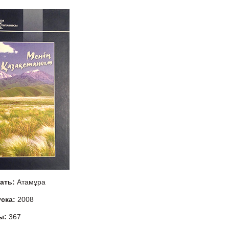
тать:
Атамұра
уска:
2008
ы:
367