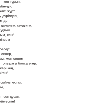
п, көп тұрып.
лбеудің
епті жұрт.
у дүрілдеп,
м деп.
 даланың, кеңдіктің,
і ұқтым.
ым, сен!
рінсем
ңселер:
 сенер,
ем, мен сенем,
ң топырағы болса егер.
ері кең,
іген!
 сыйлы өстім,
ы,
н сен құсап,
үймеспін!