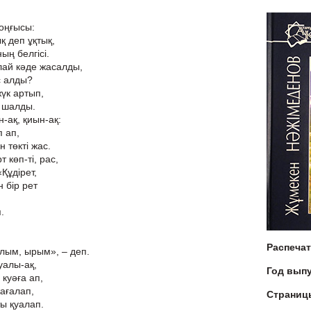
оңғысы:
 деп ұқтық,
ың белгісі.
лай кәде жасалды,
ас алды?
жүк артып,
 шалды.
-ақ, қиын-ақ:
п ап,
 төкті жас.
 көп-ті, рас,
«Құдірет,
 бір рет
.
Распеча
лым, ырым», – деп.
уалы-ақ,
Год вып
 куәға ап,
ағалап,
Страниц
ы қуалап.