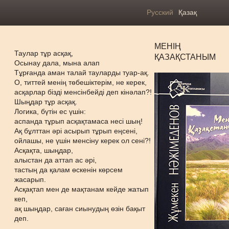
Русский
Қазақ
МЕНІҢ
Таулар тұр асқақ,
ҚАЗАҚСТАНЫМ
Осынау дала, мына алап
Тұрғанда аман талай тауларды туар-ақ.
О, титтей менің төбешіктерім, не керек,
асқарлар бізді менсінбейді деп кінәлап?!
Шыңдар тұр асқақ.
Логика, бүтін ес үшін:
аспанда тұрып асқақтамаса несі шың!
Ақ бұлттан әрі асырып тұрып еңсені,
ойлашы, не үшін менсіну керек ол сені?!
Асқақта, шыңдар,
алыстан да аттап ас әрі,
тастың да қалам өскенін көрсем
жасарып.
Асқақтап мен де мақтанам кейде жатып
кеп,
ақ шыңдар, саған сиынудың өзін бақыт
деп.