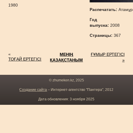
1980
Распечатать:
Атамұр
Год
выпуска:
2008
Страницы:
367
«
МЕНІҢ
ҒҰМЫР ЕРТЕГІСІ
ТОҒАЙ ЕРТЕГІСІ
ҚАЗАҚСТАНЫМ
»
© zhumeken.kz, 2025
Создание сайта
– Интернет-агентство "Пантера", 2012
Дата обновления: 3 ноября 2025