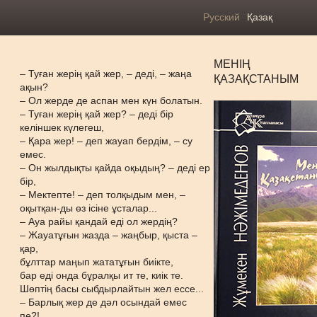
Русский
Қазақ
МЕНІҢ
– Туған жерің қай жер, – деді, – жаңа
ҚАЗАҚСТАНЫМ
ақын?
– Ол жерде де аспан мен күн болатын.
– Туған жерің қай жер? – деді бір
келіншек күлегеш,
– Қара жер! – деп жауап бердім, – су
емес.
– Он жылдықты қайда оқыдың? – деді ер
бір,
– Мектепте! – деп толқыдым мен, –
оқытқан-ды өз ісіне ұсталар...
– Ауа райы қандай еді ол жердің?
– Жауатұғын жазда – жаңбыр, қыста –
қар,
бұлттар маңып жататұғын биікте,
бар еді онда бұралқы ит те, киік те.
Шөптің басы сыбдырлайтын жел ессе...
– Барлық жер де дәл осындай емес
пе