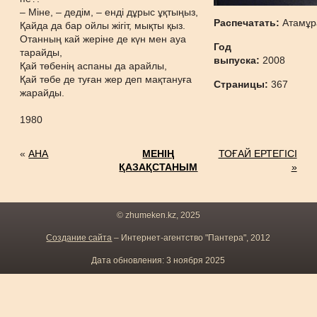
– Міне, – дедім, – енді дұрыс ұқтыңыз,
Распечатать:
Атамұр
Қайда да бар ойлы жігіт, мықты қыз.
Отанның кай жеріне де күн мен ауа
Год
тарайды,
выпуска:
2008
Қай төбенің аспаны да арайлы,
Қай төбе де туған жер деп мақтануға
Страницы:
367
жарайды.
1980
«
АНА
МЕНІҢ
ТОҒАЙ ЕРТЕГІСІ
ҚАЗАҚСТАНЫМ
»
© zhumeken.kz, 2025
Создание сайта
– Интернет-агентство "Пантера", 2012
Дата обновления: 3 ноября 2025