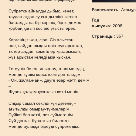
Распечатать:
Атамұр
Сүгіретке айналды дыбыс, кенет,
таудан аққан су сынды жіңішкелеп
Год
басталды да бір көрініс, бір іс демек...
выпуска:
2008
қорбаң қағып қос аю ұғысты ерек.
Страницы:
367
Көргеніңіз жөн, сірә, Сіз алыстан:
әне, сайдан шықты өріп жүз арыстан, –
тістер андап, көмейлер қызарысқан,
жүз арыстан келеді ыза қысқан.
Тегеурін бе ең, япыр-ау, тепкі ме едің,
мен де күшім көрсетсем деп тіледім:
«Ой, жалған-ай», деуге әзер жетті демім
–
Жүрек-қолқам қозғалып кетті менің.
Сиқыр самал секілді күй дегенің –
ағытылды омырау-түймелерім.
Сүйікті боп кетті, лез сүймегенім.
Сүй дегелі, бұралтып билегелі
мен де аулаққа біреуді сүйреледім...