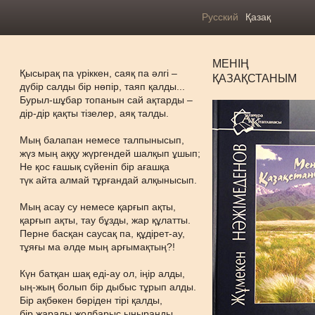
Русский
Қазақ
МЕНІҢ
Қысырақ па үріккен, саяқ па әлгі –
ҚАЗАҚСТАНЫМ
дүбір салды бір нөпір, таяп қалды...
Бурыл-шұбар топанын сай ақтарды –
дір-дір қақты тізелер, аяқ талды.
Мың балапан немесе талпынысып,
жүз мың аққу жүргендей шалқып ұшып;
Не қос ғашық сүйеніп бір ағашқа
түк айта алмай тұрғандай алқынысып.
Мың асау су немесе қарғып ақты,
қарғып ақты, тау бұзды, жар құлатты.
Перне басқан саусақ па, құдірет-ау,
тұяғы ма әлде мың арғымақтың?!
Күн батқан шақ еді-ау ол, іңір алды,
ың-жың болып бір дыбыс тұрып алды.
Бір ақбөкен бөріден тірі қалды,
бір жаралы жолбарыс ыңыранды.