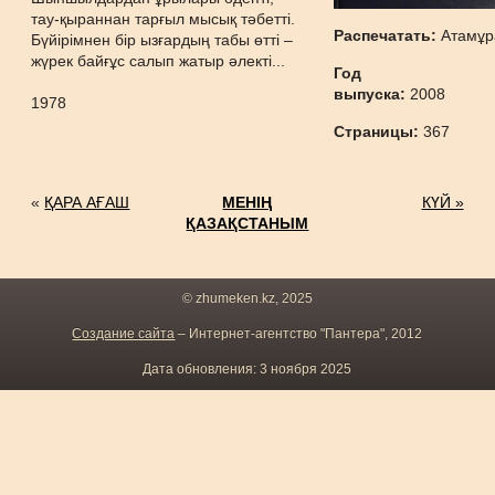
тау-қыраннан тарғыл мысық тәбетті.
Распечатать:
Атамұр
Бүйірімнен бір ызғардың табы өтті –
жүрек байғұс салып жатыр әлекті...
Год
выпуска:
2008
1978
Страницы:
367
«
ҚАРА АҒАШ
МЕНІҢ
КҮЙ »
ҚАЗАҚСТАНЫМ
© zhumeken.kz, 2025
Создание сайта
– Интернет-агентство "Пантера", 2012
Дата обновления: 3 ноября 2025