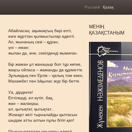
Русский
Қазақ
МЕНІҢ
Абайласаң: ақымақтың бәрі епті,
ҚАЗАҚСТАНЫМ
өзге жұрттан қылмыстылар әдепті.
Ал, мынаның сөзі – құран,
үні – иман:
жылан да, әне, секілденді жымиған.
Бір жаман ұл жанашыр боп тұр көпке,
жақсы ойласа – жаманды да құрметте.
Зұлымдық пен Ерлік – қалың том екен,
Махамбет пен Ықылас жүр бір бетте.
Уа, дірдекте!
Ептілерді, ел күтіп, бақ,
жан – жалаңаш,
ал, қытықтат, қытықтат...
Жомарт жігіт тырналайды қалтасын
шыдам атты алтын пұлы бітіп қап!
Шыншылдардан ұрылары әдепті,