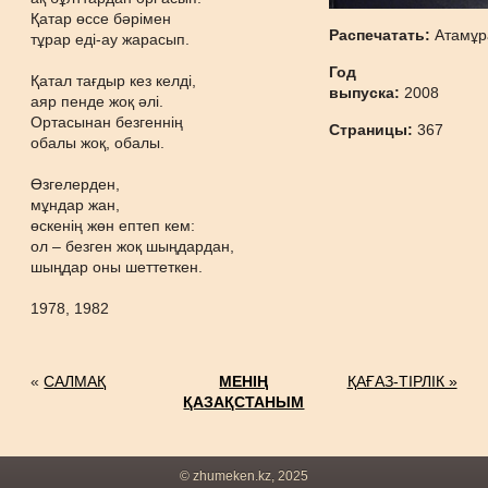
Қатар өссе бәрімен
Распечатать:
Атамұр
тұрар еді-ау жарасып.
Год
Қатал тағдыр кез келді,
выпуска:
2008
аяр пенде жоқ әлі.
Ортасынан безгеннің
Страницы:
367
обалы жоқ, обалы.
Өзгелерден,
мұндар жан,
өскенің жөн ептеп кем:
ол – безген жоқ шыңдардан,
шыңдар оны шеттеткен.
1978, 1982
«
САЛМАҚ
МЕНІҢ
ҚАҒАЗ-ТІРЛІК »
ҚАЗАҚСТАНЫМ
© zhumeken.kz, 2025