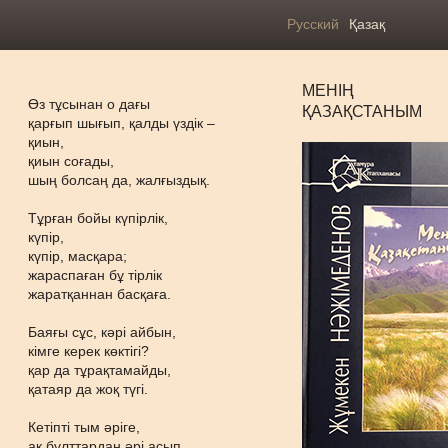
Русский
Қазақ
МЕНІҢ
Өз тұсынан о дағы
ҚАЗАҚСТАНЫМ
қарғып шығып, қалды үздік –
қиын,
қиын соғады,
шың болсаң да, жалғыздық.
Тұрған бойы күпірлік,
күпір,
күпір, масқара;
жараспаған бұ тірлік
жаратқаннан басқаға.
Баяғы сұс, кәрі айбын,
кімге керек көктігі?
қар да тұрақтамайды,
қатаяр да жоқ түгі.
Кетіпті тым әріге,
ақ бұлттардан әрі асып.