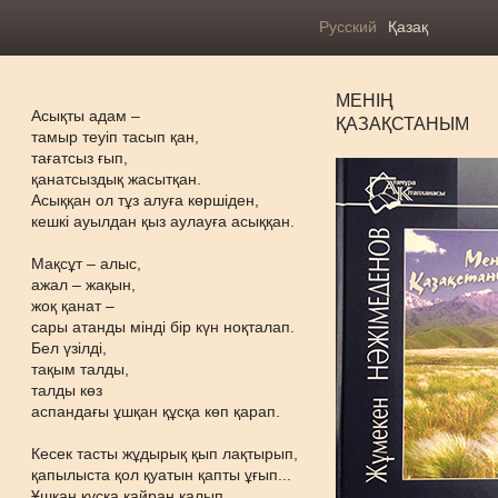
Русский
Қазақ
МЕНІҢ
Асықты адам –
ҚАЗАҚСТАНЫМ
тамыр теуіп тасып қан,
тағатсыз ғып,
қанатсыздық жасытқан.
Асыққан ол тұз алуға көршіден,
кешкі ауылдан қыз аулауға асыққан.
Мақсұт – алыс,
ажал – жақын,
жоқ қанат –
сары атанды мінді бір күн ноқталап.
Бел үзілді,
тақым талды,
талды көз
аспандағы ұшқан құсқа көп қарап.
Кесек тасты жұдырық қып лақтырып,
қапылыста қол қуатын қапты ұғып...
Ұшқан құсқа қайран қалып,