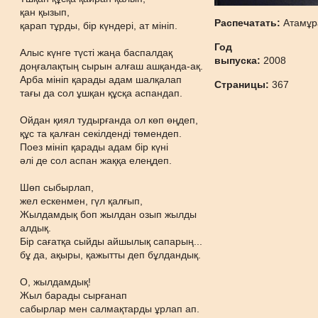
қан қызып,
Распечатать:
Атамұр
қарап тұрды, бір күндері, ат мініп.
Год
Алыс күнге түсті жаңа баспалдақ
выпуска:
2008
доңғалақтың сырын алғаш ашқанда-ақ.
Арба мініп қарады адам шалқалап
Страницы:
367
тағы да сол ұшқан құсқа аспандап.
Ойдан қиял тудырғанда ол көп өңдеп,
құс та қалған секілденді төмендеп.
Поез мініп қарады адам бір күні
әлі де сол аспан жаққа елеңдеп.
Шөп сыбырлап,
жел ескенмен, гүл қалғып,
Жылдамдық боп жылдан озып жылды
алдық.
Бір сағатқа сыйды айшылық сапарың...
бұ да, ақыры, қажытты деп бұлдандық.
О, жылдамдық!
Жыл барады сырғанап
сабырлар мен салмақтарды ұрлап ап.