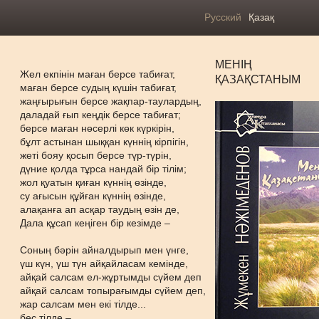
Русский
Қазақ
МЕНІҢ
Жел екпінін маған берсе табиғат,
ҚАЗАҚСТАНЫМ
маған берсе судың күшін табиғат,
жаңғырығын берсе жақпар-таулардың,
даладай ғып кеңдік берсе табиғат;
берсе маған нөсерлі көк күркірін,
бұлт астынан шыққан күннің кірпігін,
жеті бояу қосып берсе түр-түрін,
дүние қолда тұрса нандай бір тілім;
жол қуатын қиған күннің өзінде,
су ағысын құйған күннің өзінде,
алақанға ап асқар таудың өзін де,
Дала құсап кеңіген бір кезімде –
Соның бәрін айналдырып мен үнге,
үш күн, үш түн айқайласам кемінде,
айқай салсам ел-жұртымды сүйем деп
айқай салсам топырағымды сүйем деп,
жар салсам мен екі тілде...
бес тілде –