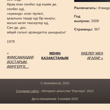
бірақ оған сенбес еді ешкім де,
Распечатать:
Атамұр
сенбес еді,
«күмәнді» атап тірлікті,
Год
қазығына таңар еді бір мықты;
выпуска:
2008
жатып келіп тексертер ед,
Сен де, дос,
Страницы:
367
айқай салып арзандатпа шындықты!
1978
«
МЕНІҢ
ӘКЕЛЕР МЕН
ЖҰМСАМАҢДАР,
ҚАЗАҚСТАНЫМ
АҒАЛАР »
ДОСТАРЫМ,
ДӘРІГЕРГЕ…
© zhumeken.kz, 2025
Создание сайта
– Интернет-агентство "Пантера", 2012
Дата обновления: 3 ноября 2025