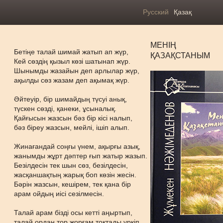
Русский
Қазақ
МЕНІҢ
Бетіңе талай шимай жатып ап жүр,
ҚАЗАҚСТАНЫМ
Кей сөздің қызыл көзі шатынап жүр.
Шынымды жазайын деп арлылар жүр,
ақылды сөз жазам деп ақымақ жүр.
Әйтеуір, бір шимайдың түсуі анық,
түскен сөзді, қанеки, ұсыналық.
Қайғысын жазсын бәз бір кісі налып,
бәз біреу жазсын, мейлі, ішіп алып.
Жинағандай соңғы үнем, ақырғы азық,
жанымды жұрт дәптер ғып жатыр жазып.
Безілдесін тек шын сөз, безілдесін,
жасқаншақтың жарық боп көзін жесін.
Бәрін жазсын, кешірем, тек қана бір
арам ойдың иісі сезілмесін.
Талай арам бізді осы кетті аңыртып,
талай ордан тор жорғам тоқтады үркіп.