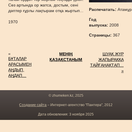
Сөз артында ор жатса, достым, сені
Распечатать:
Атамұр
дәптер ғұрлы лақтырам отқа жыртып...
Год
1970
выпуска:
2008
Страницы:
367
«
МЕНІҢ
ШУАҚ ЖҮР
БҰТАЛАР
ҚАЗАҚСТАНЫМ
ЖАПЫРАҚҚА
АРАСЫМЕН
ТАЙҒАНАҚТАП…
АҢДЫП,
»
АҢДАП…
© zhumeken.kz, 2025
Создание сайта
– Интернет-агентство "Пантера", 2012
Дата обновления: 3 ноября 2025